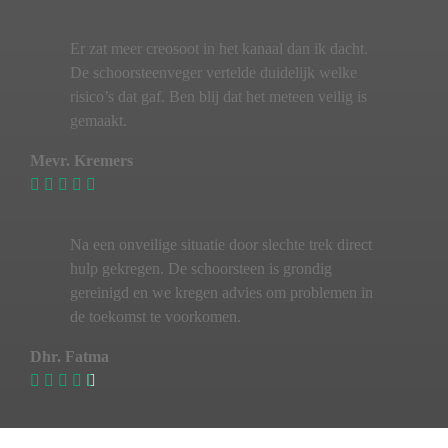
Er zat meer creosoot in het kanaal dan ik dacht.
De schoorsteenveger vertelde duidelijk welke
risico’s dat gaf. Ben blij dat het meteen veilig is
gemaakt.
Mevr. Kremers
Na een onveilige situatie door slechte trek direct
hulp gekregen. De schoorsteen is grondig
gereinigd en we kregen advies om problemen in
de toekomst te voorkomen.
Dhr. Fatma