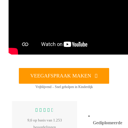
VEEGAFSPRAAK MAKEN
Vrijblijvend – Snel geholpen in Kinderdijk
9,6 op basis van 1.253
Gediplomeerde
beoordelingen