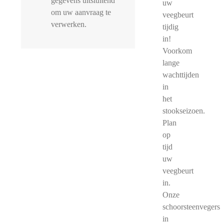
gegevens uitsluitend
uw
om uw aanvraag te
veegbeurt
verwerken.
tijdig
in!
Voorkom
lange
wachttijden
in
het
stookseizoen.
Plan
op
tijd
uw
veegbeurt
in.
Onze
schoorsteenvegers
in