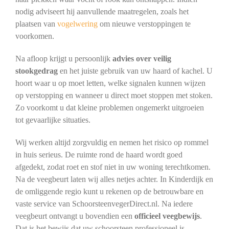
nodig adviseert hij aanvullende maatregelen, zoals het
plaatsen van
vogelwering
om nieuwe verstoppingen te
voorkomen.
Na afloop krijgt u persoonlijk
advies over veilig
stookgedrag
en het juiste gebruik van uw haard of kachel. U
hoort waar u op moet letten, welke signalen kunnen wijzen
op verstopping en wanneer u direct moet stoppen met stoken.
Zo voorkomt u dat kleine problemen ongemerkt uitgroeien
tot gevaarlijke situaties.
Wij werken altijd zorgvuldig en nemen het risico op rommel
in huis serieus. De ruimte rond de haard wordt goed
afgedekt, zodat roet en stof niet in uw woning terechtkomen.
Na de veegbeurt laten wij alles netjes achter. In Kinderdijk en
de omliggende regio kunt u rekenen op de betrouwbare en
vaste service van SchoorsteenvegerDirect.nl. Na iedere
veegbeurt ontvangt u bovendien een
officieel veegbewijs
.
Dat is het bewijs dat uw schoorsteen professioneel is