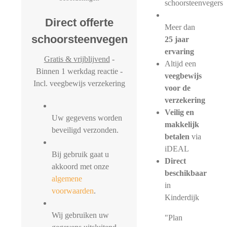
schoorsteenvegers
Direct offerte
Meer dan
schoorsteenvegen
25 jaar
ervaring
Gratis & vrijblijvend
-
Altijd een
Binnen 1 werkdag reactie -
veegbewijs
Incl. veegbewijs verzekering
voor de
verzekering
Veilig en
Uw gegevens worden
makkelijk
beveiligd verzonden.
betalen
via
iDEAL
Bij gebruik gaat u
Direct
akkoord met onze
beschikbaar
algemene
in
voorwaarden
.
Kinderdijk
Wij gebruiken uw
"Plan