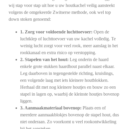
wij stap voor stap uit hoe u uw houtkachel veilig aansteekt
volgens de omgekeerde Zwitserse methode, ook wel top
down stoken genoemd:
1. Zorg voor voldoende luchttoevoer:
Open de
luchtklep of luchttoevoer van uw kachel volledig. Te
weinig lucht zorgt voor veel rook, meer aanslag in het
rookkanaal en extra risico op verstopping.
2. Stapelen van het hout:
Leg onderin de haard
enkele grote stukken haardhout parallel naast elkaar.
Leg daarboven in tegengestelde richting, kruislings,
een volgende laag met iets kleinere houtblokken.
Herhaal dit met nog kleinere houtjes en bouw zo een
stapel in lagen op, waarbij de kleinste houtjes bovenop
liggen.
3. Aanmaakmateriaal bovenop:
Plaats een of
meerdere aanmaakblokjes bovenop de stapel hout, dus
niet onderaan. Zo voorkomt u veel rookontwikkeling
bij het aansteken.