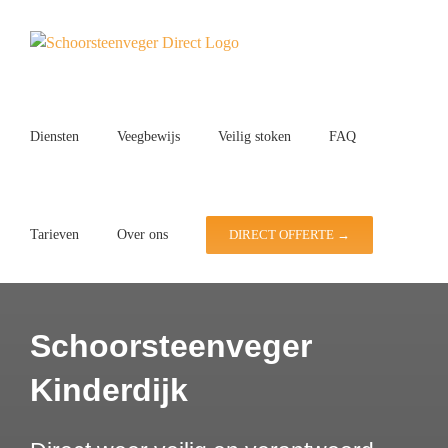
Ga
naar
inhoud
Diensten
Veegbewijs
Veilig stoken
FAQ
Tarieven
Over ons
DIRECT OFFERTE →
Schoorsteenveger
Kinderdijk