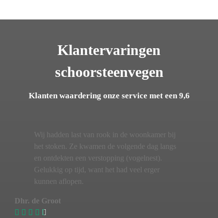
Klantervaringen
schoorsteenvegen
Klanten waardering onze service met een 9,6
Wij hadden last van rook in de woonkamer bij
het stoken. Ze kwamen de volgende dag langs
en ontdekten een verstopping (vogelnest).
Gelukkig op tijd, want het had veel erger
kunnen aflopen.
Dhr. de Groot