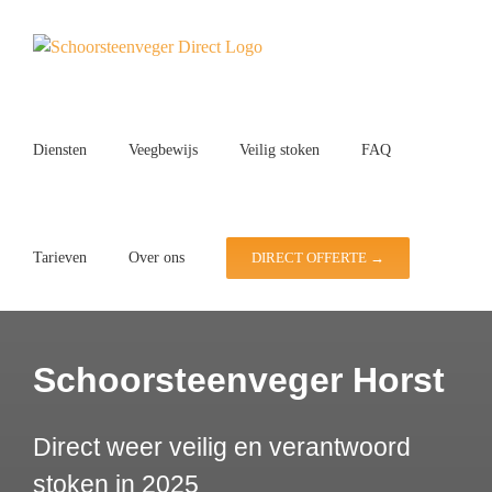
Ga
naar
inhoud
Diensten
Veegbewijs
Veilig stoken
FAQ
Tarieven
Over ons
DIRECT OFFERTE →
Schoorsteenveger Horst
Direct weer veilig en verantwoord
stoken in 2025