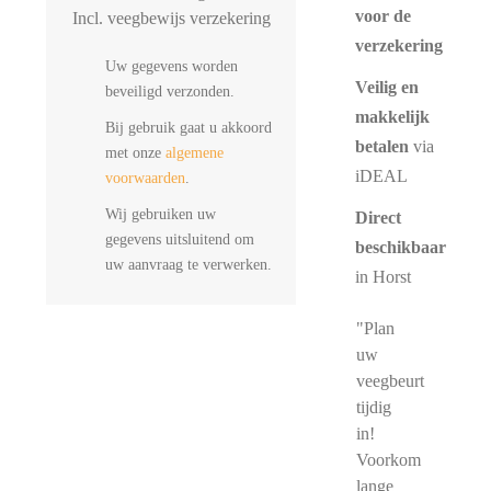
voor de
Incl. veegbewijs verzekering
verzekering
Uw gegevens worden
Veilig en
beveiligd verzonden.
makkelijk
Bij gebruik gaat u akkoord
betalen
via
met onze
algemene
iDEAL
voorwaarden
.
Wij gebruiken uw
Direct
gegevens uitsluitend om
beschikbaar
uw aanvraag te verwerken.
in Horst
"Plan
uw
veegbeurt
tijdig
in!
Voorkom
lange