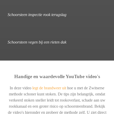
Schoorsteen inspectie rook terugslag
Schoorsteen vegen bij een rieten dak
Handige en waardevolle YouTube video's
In deze video
legt de brandweer uit
hoe u met de Zwitserse
methode schoner kunt stoken. De tips zijn belangrijk, omdat
verkeerd stoken sneller leidt tot rookoverlast, schade aan uw
rookkanaal en een groter risico op schoorsteenbrand. Bekijk
de video's hieronder en probeer de methode zelf. U ziet direct