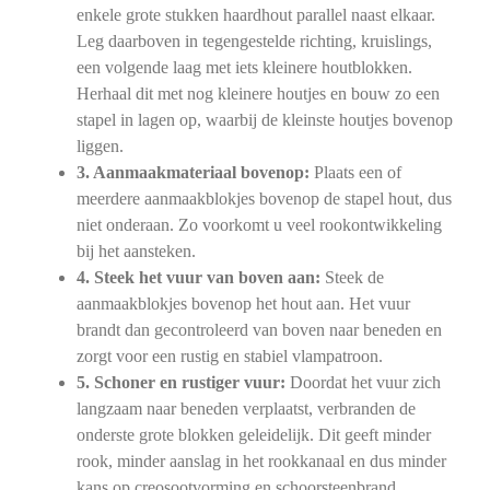
enkele grote stukken haardhout parallel naast elkaar.
Leg daarboven in tegengestelde richting, kruislings,
een volgende laag met iets kleinere houtblokken.
Herhaal dit met nog kleinere houtjes en bouw zo een
stapel in lagen op, waarbij de kleinste houtjes bovenop
liggen.
3. Aanmaakmateriaal bovenop:
Plaats een of
meerdere aanmaakblokjes bovenop de stapel hout, dus
niet onderaan. Zo voorkomt u veel rookontwikkeling
bij het aansteken.
4. Steek het vuur van boven aan:
Steek de
aanmaakblokjes bovenop het hout aan. Het vuur
brandt dan gecontroleerd van boven naar beneden en
zorgt voor een rustig en stabiel vlampatroon.
5. Schoner en rustiger vuur:
Doordat het vuur zich
langzaam naar beneden verplaatst, verbranden de
onderste grote blokken geleidelijk. Dit geeft minder
rook, minder aanslag in het rookkanaal en dus minder
kans op creosootvorming en schoorsteenbrand.