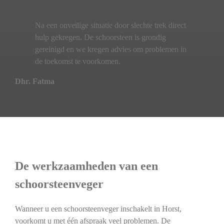
Na een onveilige situatie door slechte trek direct
hulp gekregen. De schoorsteen is grondig
gereinigd en we kregen advies om problemen in
de toekomst te voorkomen.
Dhr. Fatma
De werkzaamheden van een
schoorsteenveger
Wanneer u een schoorsteenveger inschakelt in Horst,
voorkomt u met één afspraak veel problemen. De