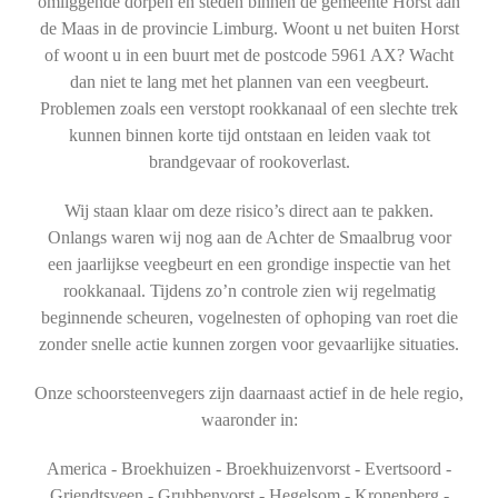
omliggende dorpen en steden binnen de gemeente Horst aan
de Maas in de provincie Limburg. Woont u net buiten Horst
of woont u in een buurt met de postcode 5961 AX? Wacht
dan niet te lang met het plannen van een veegbeurt.
Problemen zoals een verstopt rookkanaal of een slechte trek
kunnen binnen korte tijd ontstaan en leiden vaak tot
brandgevaar of rookoverlast.
Wij staan klaar om deze risico’s direct aan te pakken.
Onlangs waren wij nog aan de Achter de Smaalbrug voor
een jaarlijkse veegbeurt en een grondige inspectie van het
rookkanaal. Tijdens zo’n controle zien wij regelmatig
beginnende scheuren, vogelnesten of ophoping van roet die
zonder snelle actie kunnen zorgen voor gevaarlijke situaties.
Onze schoorsteenvegers zijn daarnaast actief in de hele regio,
waaronder in:
America - Broekhuizen - Broekhuizenvorst - Evertsoord -
Griendtsveen - Grubbenvorst - Hegelsom - Kronenberg -