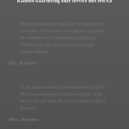
Klanten waardering onze service met een 9,6
Wij hadden last van rook in de woonkamer bij
het stoken. Ze kwamen de volgende dag langs
en ontdekten een verstopping (vogelnest).
Gelukkig op tijd, want het had veel erger
kunnen aflopen.
Dhr. de Groot
Er zat meer creosoot in het kanaal dan ik dacht.
De schoorsteenveger vertelde duidelijk welke
risico’s dat gaf. Ben blij dat het meteen veilig is
gemaakt.
Mevr. Kremers