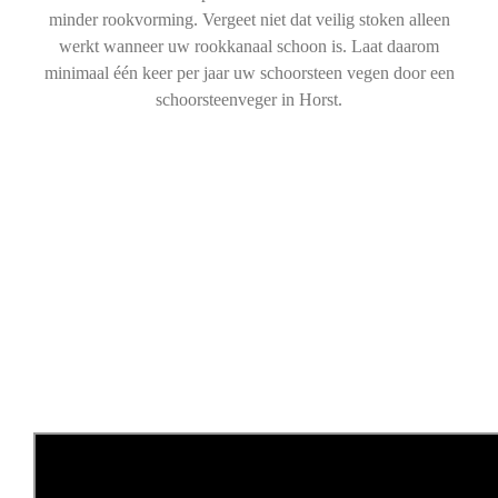
minder rookvorming. Vergeet niet dat veilig stoken alleen
werkt wanneer uw rookkanaal schoon is. Laat daarom
minimaal één keer per jaar uw schoorsteen vegen door een
schoorsteenveger in Horst.