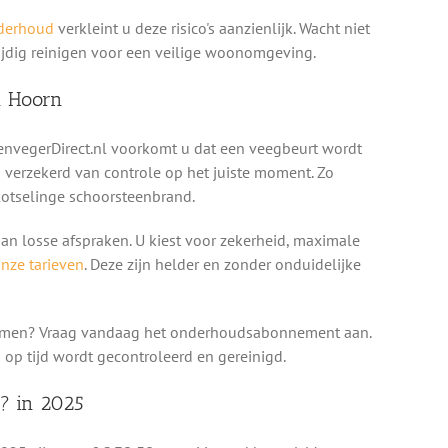
derhoud
verkleint u deze risico's aanzienlijk. Wacht niet
tijdig reinigen voor een veilige woonomgeving.
n Hoorn
vegerDirect.nl voorkomt u dat een veegbeurt wordt
jd verzekerd van controle op het juiste moment. Zo
plotselinge schoorsteenbrand.
n losse afspraken. U kiest voor zekerheid, maximale
onze tarieven
. Deze zijn helder en zonder onduidelijke
rkomen? Vraag vandaag het onderhoudsabonnement aan.
 op tijd wordt gecontroleerd en gereinigd.
? in 2025