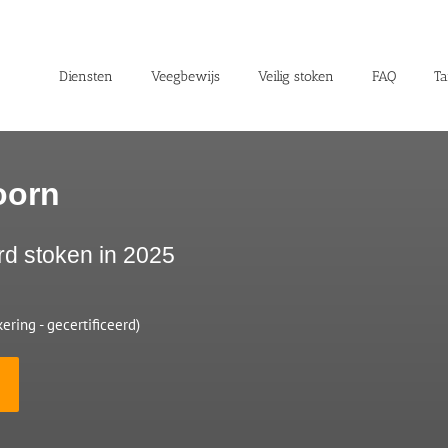
Diensten
Veegbewijs
Veilig stoken
FAQ
Ta
oorn
rd stoken in 2025
ering - gecertificeerd)