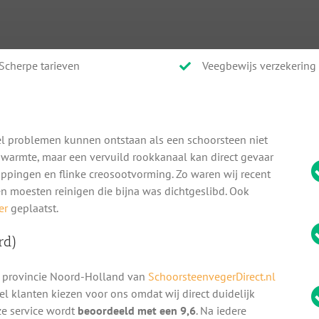
Scherpe tarieven
Veegbewijs verzekering
l problemen kunnen ontstaan als een schoorsteen niet
n warmte, maar een vervuild rookkanaal kan direct gevaar
oppingen en flinke creosootvorming. Zo waren wij recent
n moesten reinigen die bijna was dichtgeslibd. Ook
er
geplaatst.
rd)
 provincie Noord-Holland van
SchoorsteenvegerDirect.nl
eel klanten kiezen voor ons omdat wij direct duidelijk
ze service wordt
beoordeeld met een 9,6
. Na iedere