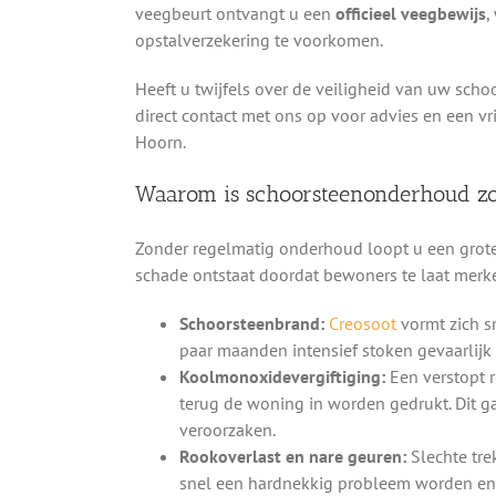
veegbeurt ontvangt u een
officieel veegbewijs
,
opstalverzekering te voorkomen.
Heeft u twijfels over de veiligheid van uw scho
direct contact met ons op voor advies en een vr
Hoorn.
Waarom is schoorsteenonderhoud zo
Zonder regelmatig onderhoud loopt u een groter
schade ontstaat doordat bewoners te laat merke
Schoorsteenbrand:
Creosoot
vormt zich s
paar maanden intensief stoken gevaarlijk
Koolmonoxidevergiftiging:
Een verstopt 
terug de woning in worden gedrukt. Dit g
veroorzaken.
Rookoverlast en nare geuren:
Slechte tre
snel een hardnekkig probleem worden en