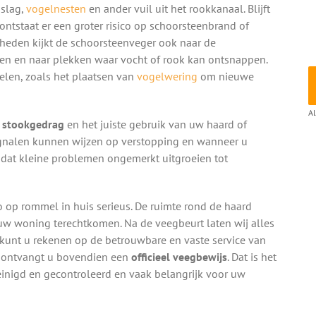
nslag,
vogelnesten
en ander vuil uit het rookkanaal. Blijft
 ontstaat er een groter risico op schoorsteenbrand of
eden kijkt de schoorsteenveger ook naar de
en en naar plekken waar vocht of rook kan ontsnappen.
elen, zoals het plaatsen van
vogelwering
om nieuwe
Al
g stookgedrag
en het juiste gebruik van uw haard of
signalen kunnen wijzen op verstopping en wanneer u
 dat kleine problemen ongemerkt uitgroeien tot
o op rommel in huis serieus. De ruimte rond de haard
n uw woning terechtkomen. Na de veegbeurt laten wij alles
 kunt u rekenen op de betrouwbare en vaste service van
t ontvangt u bovendien een
officieel veegbewijs
. Dat is het
einigd en gecontroleerd en vaak belangrijk voor uw