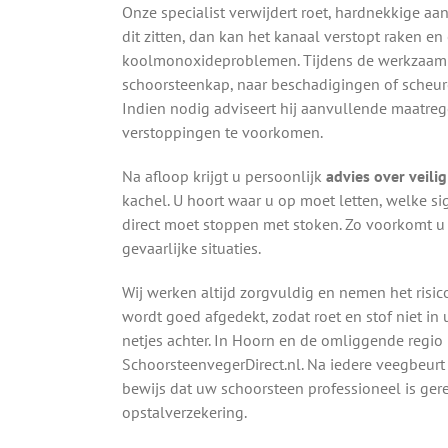
Onze specialist verwijdert roet, hardnekkige aa
dit zitten, dan kan het kanaal verstopt raken en
koolmonoxideproblemen. Tijdens de werkzaamh
schoorsteenkap, naar beschadigingen of scheur
Indien nodig adviseert hij aanvullende maatreg
verstoppingen te voorkomen.
Na afloop krijgt u persoonlijk
advies over veili
kachel. U hoort waar u op moet letten, welke 
direct moet stoppen met stoken. Zo voorkomt u
gevaarlijke situaties.
Wij werken altijd zorgvuldig en nemen het risic
wordt goed afgedekt, zodat roet en stof niet i
netjes achter. In Hoorn en de omliggende regio
SchoorsteenvegerDirect.nl. Na iedere veegbeur
bewijs dat uw schoorsteen professioneel is ger
opstalverzekering.