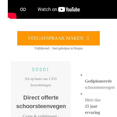
VEEGAFSPRAAK MAKEN
Vrijblijvend – Snel geholpen in Herpen
9,6 op basis van 1.253
Gediplomeerde
beoordelingen
schoorsteenvegers
Direct offerte
Meer dan
schoorsteenvegen
25 jaar
ervaring
Gratis & vrijblijvend
-