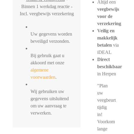
Altijd een
Binnen 1 werkdag reactie -
veegbewijs
Incl. veegbewijs verzekering
voor de
verzekering
Veilig en
Uw gegevens worden
makkelijk
beveiligd verzonden.
betalen
via
iDEAL
Bij gebruik gaat u
Direct
akkoord met onze
beschikbaar
algemene
in Herpen
voorwaarden
.
"Plan
Wij gebruiken uw
uw
gegevens uitsluitend
veegbeurt
om uw aanvraag te
tijdig
verwerken.
in!
Voorkom
lange