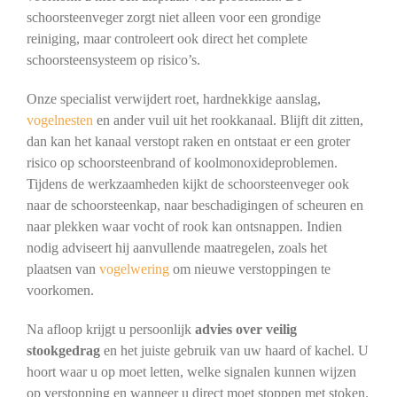
schoorsteenveger zorgt niet alleen voor een grondige
reiniging, maar controleert ook direct het complete
schoorsteensysteem op risico’s.
Onze specialist verwijdert roet, hardnekkige aanslag,
vogelnesten
en ander vuil uit het rookkanaal. Blijft dit zitten,
dan kan het kanaal verstopt raken en ontstaat er een groter
risico op schoorsteenbrand of koolmonoxideproblemen.
Tijdens de werkzaamheden kijkt de schoorsteenveger ook
naar de schoorsteenkap, naar beschadigingen of scheuren en
naar plekken waar vocht of rook kan ontsnappen. Indien
nodig adviseert hij aanvullende maatregelen, zoals het
plaatsen van
vogelwering
om nieuwe verstoppingen te
voorkomen.
Na afloop krijgt u persoonlijk
advies over veilig
stookgedrag
en het juiste gebruik van uw haard of kachel. U
hoort waar u op moet letten, welke signalen kunnen wijzen
op verstopping en wanneer u direct moet stoppen met stoken.