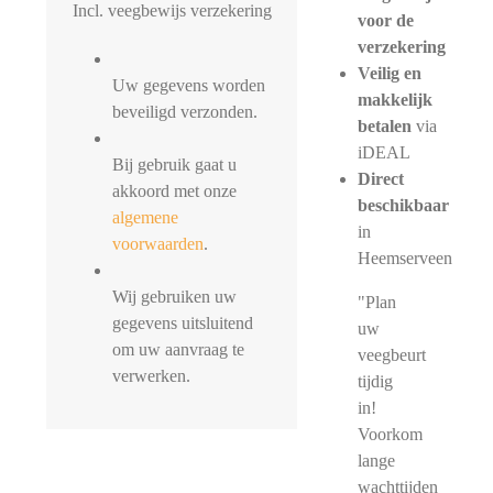
Incl. veegbewijs verzekering
voor de
verzekering
Veilig en
Uw gegevens worden
makkelijk
beveiligd verzonden.
betalen
via
iDEAL
Bij gebruik gaat u
Direct
akkoord met onze
beschikbaar
algemene
in
voorwaarden
.
Heemserveen
Wij gebruiken uw
"Plan
gegevens uitsluitend
uw
om uw aanvraag te
veegbeurt
verwerken.
tijdig
in!
Voorkom
lange
wachttijden