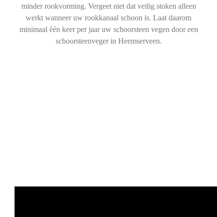
minder rookvorming. Vergeet niet dat veilig stoken alleen
werkt wanneer uw rookkanaal schoon is. Laat daarom
minimaal één keer per jaar uw schoorsteen vegen door een
schoorsteenveger in Heemserveen.