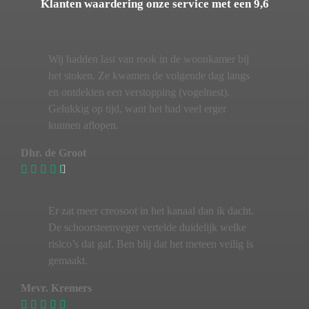
Klanten waardering onze service met een 9,6
Wij hadden last van rook in de woonkamer bij
het stoken. Ze kwamen de volgende dag langs
en ontdekten een verstopping (vogelnest).
Gelukkig op tijd, want het had veel erger
kunnen aflopen.
Dhr. de Groot
Er zat meer creosoot in het kanaal dan ik dacht.
De schoorsteenveger vertelde duidelijk welke
risico’s dat gaf. Ben blij dat het meteen veilig is
gemaakt.
Mevr. Kremers