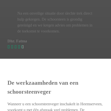
Na een onveilige situatie door slechte trek direct
hulp gekregen. De schoorsteen is grondig
gereinigd en we kregen advies om problemen in
de toekomst te voorkomen.
Dhr. Fatma
De werkzaamheden van een
schoorsteenveger
Wanneer u een schoorsteenveger inschakelt in Heemserveen,
voorkomt u met één afspraak veel problemen. De