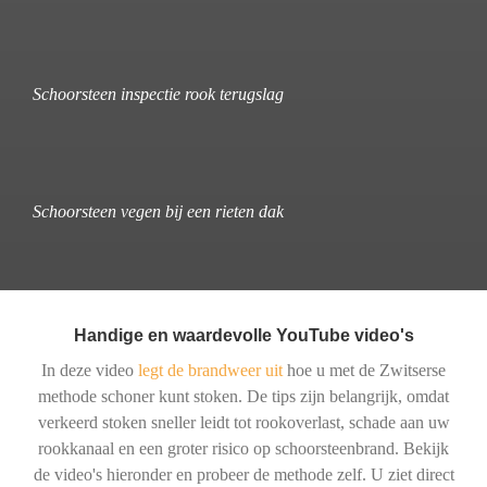
Schoorsteen inspectie rook terugslag
Schoorsteen vegen bij een rieten dak
Handige en waardevolle YouTube video's
In deze video
legt de brandweer uit
hoe u met de Zwitserse
methode schoner kunt stoken. De tips zijn belangrijk, omdat
verkeerd stoken sneller leidt tot rookoverlast, schade aan uw
rookkanaal en een groter risico op schoorsteenbrand. Bekijk
de video's hieronder en probeer de methode zelf. U ziet direct