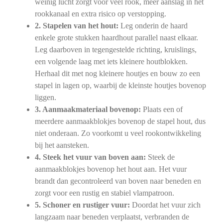
weinig lucht zorgt voor veel rook, meer aanslag in het
rookkanaal en extra risico op verstopping.
2. Stapelen van het hout:
Leg onderin de haard
enkele grote stukken haardhout parallel naast elkaar.
Leg daarboven in tegengestelde richting, kruislings,
een volgende laag met iets kleinere houtblokken.
Herhaal dit met nog kleinere houtjes en bouw zo een
stapel in lagen op, waarbij de kleinste houtjes bovenop
liggen.
3. Aanmaakmateriaal bovenop:
Plaats een of
meerdere aanmaakblokjes bovenop de stapel hout, dus
niet onderaan. Zo voorkomt u veel rookontwikkeling
bij het aansteken.
4. Steek het vuur van boven aan:
Steek de
aanmaakblokjes bovenop het hout aan. Het vuur
brandt dan gecontroleerd van boven naar beneden en
zorgt voor een rustig en stabiel vlampatroon.
5. Schoner en rustiger vuur:
Doordat het vuur zich
langzaam naar beneden verplaatst, verbranden de