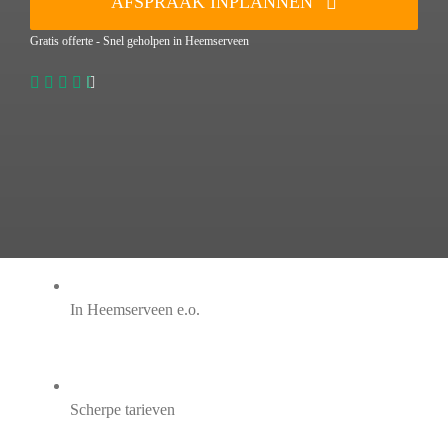
AFSPRAAK INPLANNEN
Gratis offerte - Snel geholpen in Heemserveen
In Heemserveen e.o.
Scherpe tarieven