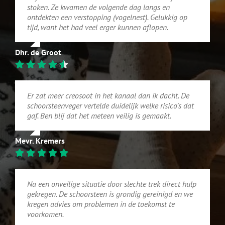
stoken. Ze kwamen de volgende dag langs en
ontdekten een verstopping (vogelnest). Gelukkig op
tijd, want het had veel erger kunnen aflopen.
Dhr. de Groot
Er zat meer creosoot in het kanaal dan ik dacht. De
schoorsteenveger vertelde duidelijk welke risico’s dat
gaf. Ben blij dat het meteen veilig is gemaakt.
Mevr. Kremers
Na een onveilige situatie door slechte trek direct hulp
gekregen. De schoorsteen is grondig gereinigd en we
kregen advies om problemen in de toekomst te
voorkomen.