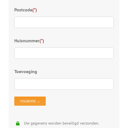
Typ
Postcode
(*)
Welk
wij 
Kies
Huisnummer
(*)
S
D
Z
D
Toevoeging
D
V
D
O
Uw gegevens worden beveiligd verzonden.