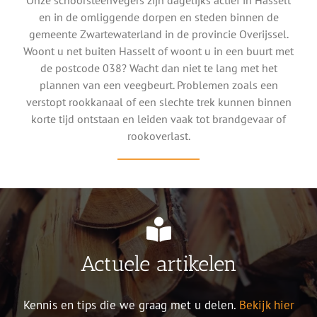
Onze schoorsteenvegers zijn dagelijks actief in Hasselt
en in de omliggende dorpen en steden binnen de
gemeente Zwartewaterland in de provincie Overijssel.
Woont u net buiten Hasselt of woont u in een buurt met
de postcode 038? Wacht dan niet te lang met het
plannen van een veegbeurt. Problemen zoals een
verstopt rookkanaal of een slechte trek kunnen binnen
korte tijd ontstaan en leiden vaak tot brandgevaar of
rookoverlast.
Actuele artikelen
Kennis en tips die we graag met u delen.
Bekijk hier