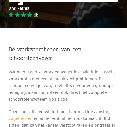
Dhr. Fatma
De werkzaamheden van een
schoorsteenveger
Wanneer u een schoorsteenveger inschakelt in Hasselt,
voorkomt u met één afspraak veel problemen. De
schoorsteenveger zorgt niet alleen voor een grondige
reiniging, maar controleert ook direct het complete
schoorsteensysteem op risico’s.
Onze specialist verwijdert roet, hardnekkige aanslag,
vogelnesten
en ander vuil uit het rookkanaal. Blijft dit
zitten, dan kan het kanaal verstopt raken en ontstaat er