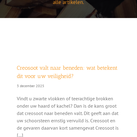
alle artikelen.
Creosoot valt naar beneden: wat betekent
dit voor uw veiligheid?
3 december 2025
Vindt u zwarte vlokken of teerachtige brokken
onder uw haard of kachel? Dan is de kans groot
dat creosoot naar beneden valt. Dit geeft aan dat
uw schoorsteen ernstig vervuild is. Creosoot en
de gevaren daarvan kort samengevat Creosoot is
[...]