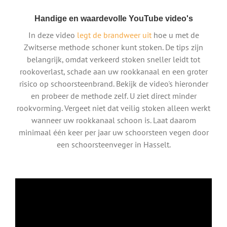
Handige en waardevolle YouTube video's
In deze video
legt de brandweer uit
hoe u met de
Zwitserse methode schoner kunt stoken. De tips zijn
belangrijk, omdat verkeerd stoken sneller leidt tot
rookoverlast, schade aan uw rookkanaal en een groter
risico op schoorsteenbrand. Bekijk de video's hieronder
en probeer de methode zelf. U ziet direct minder
rookvorming. Vergeet niet dat veilig stoken alleen werkt
wanneer uw rookkanaal schoon is. Laat daarom
minimaal één keer per jaar uw schoorsteen vegen door
een schoorsteenveger in Hasselt.