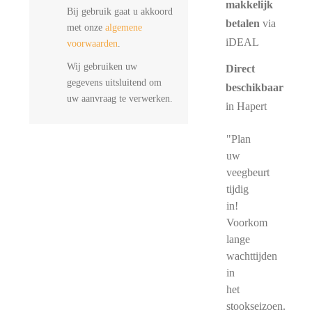
makkelijk
Bij gebruik gaat u akkoord
betalen
via
met onze
algemene
iDEAL
voorwaarden
.
Wij gebruiken uw
Direct
gegevens uitsluitend om
beschikbaar
uw aanvraag te verwerken.
in Hapert
"Plan
uw
veegbeurt
tijdig
in!
Voorkom
lange
wachttijden
in
het
stookseizoen.