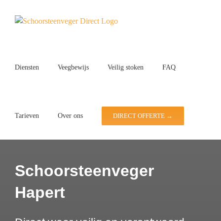
Ga
naar
inhoud
Diensten
Veegbewijs
Veilig stoken
FAQ
Tarieven
Over ons
DIRECT OFFERTE →
Schoorsteenveger
Hapert