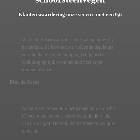
Klanten waardering onze service met een 9,6
Wij hadden last van rook in de woonkamer bij
het stoken. Ze kwamen de volgende dag langs
en ontdekten een verstopping (vogelnest).
Gelukkig op tijd, want het had veel erger
kunnen aflopen.
Dhr. de Groot
Er zat meer creosoot in het kanaal dan ik dacht.
De schoorsteenveger vertelde duidelijk welke
risico’s dat gaf. Ben blij dat het meteen veilig is
gemaakt.