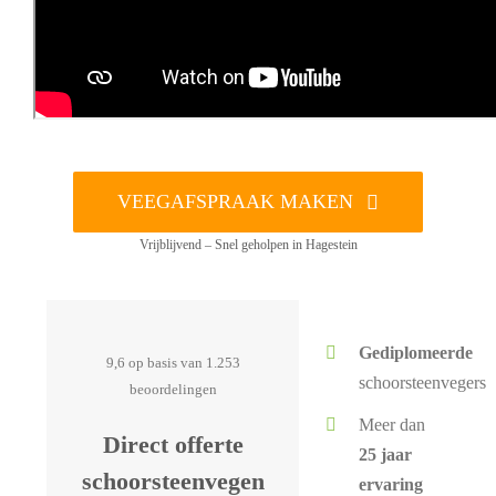
VEEGAFSPRAAK MAKEN
Vrijblijvend – Snel geholpen in Hagestein
Gediplomeerde
9,6 op basis van 1.253
schoorsteenvegers
beoordelingen
Meer dan
Direct offerte
25 jaar
schoorsteenvegen
ervaring