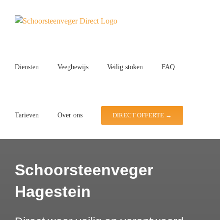
Ga
naar
inhoud
Diensten
Veegbewijs
Veilig stoken
FAQ
Tarieven
Over ons
DIRECT OFFERTE →
Schoorsteenveger
Hagestein