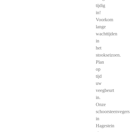
tijdig
in!
Voorkom
lange
wachttijden
in
het
stookseizoen.
Plan
op
tijd
uw
veegbeurt
in.
Onze
schoorsteenvegers
in
Hagestein