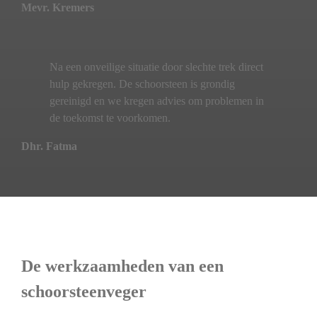
Mevr. Kremers
Na een onveilige situatie door slechte trek direct
hulp gekregen. De schoorsteen is grondig
gereinigd en we kregen advies om problemen in
de toekomst te voorkomen.
Dhr. Fatma
De werkzaamheden van een
schoorsteenveger