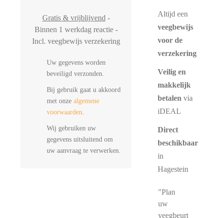
Altijd een
Gratis & vrijblijvend
-
veegbewijs
Binnen 1 werkdag reactie -
voor de
Incl. veegbewijs verzekering
verzekering
Uw gegevens worden
Veilig en
beveiligd verzonden.
makkelijk
Bij gebruik gaat u akkoord
betalen
via
met onze
algemene
iDEAL
voorwaarden
.
Wij gebruiken uw
Direct
gegevens uitsluitend om
beschikbaar
uw aanvraag te verwerken.
in
Hagestein
"Plan
uw
veegbeurt