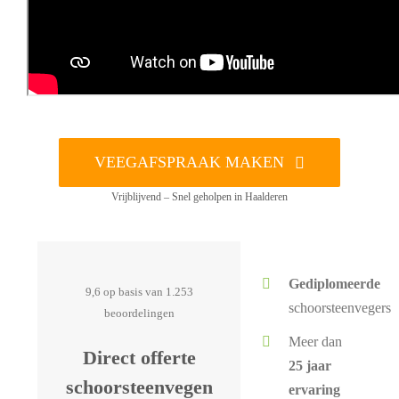
VEEGAFSPRAAK MAKEN
Vrijblijvend – Snel geholpen in Haalderen
Gediplomeerde
9,6 op basis van 1.253
schoorsteenvegers
beoordelingen
Meer dan
Direct offerte
25 jaar
schoorsteenvegen
ervaring