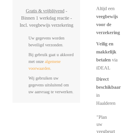
Altijd een
Gratis & vrijblijvend
-
veegbewijs
Binnen 1 werkdag reactie -
voor de
Incl. veegbewijs verzekering
verzekering
Uw gegevens worden
Veilig en
beveiligd verzonden.
makkelijk
Bij gebruik gaat u akkoord
betalen
via
met onze
algemene
iDEAL
voorwaarden
.
Wij gebruiken uw
Direct
gegevens uitsluitend om
beschikbaar
uw aanvraag te verwerken.
in
Haalderen
"Plan
uw
veegbeurt