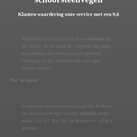
Klanten waardering onze service met een 9,6
Wij hadden last van rook in de woonkamer bij
het stoken. Ze kwamen de volgende dag langs
en ontdekten een verstopping (vogelnest).
Gelukkig op tijd, want het had veel erger
kunnen aflopen.
Dhr. de Groot
Er zat meer creosoot in het kanaal dan ik dacht.
De schoorsteenveger vertelde duidelijk welke
risico’s dat gaf. Ben blij dat het meteen veilig is
gemaakt.