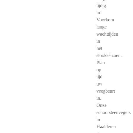
tijdig
in!
Voorkom
lange
wachttijden
in
het
stookseizoen.
Plan
op
tijd
uw
veegbeurt
in.
Onze
schoorsteenvegers
in
Haalderen