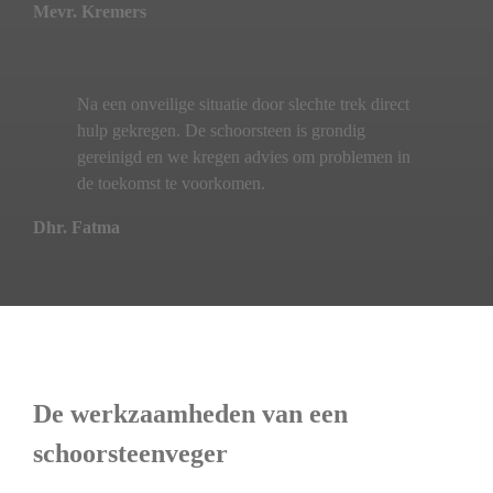
Mevr. Kremers
Na een onveilige situatie door slechte trek direct
hulp gekregen. De schoorsteen is grondig
gereinigd en we kregen advies om problemen in
de toekomst te voorkomen.
Dhr. Fatma
De werkzaamheden van een
schoorsteenveger