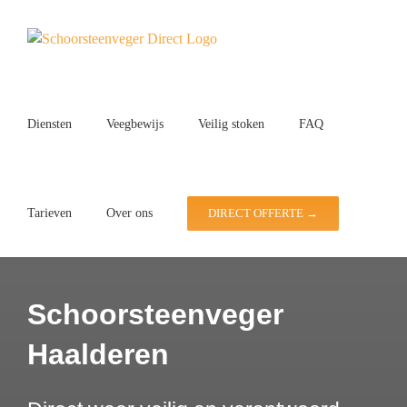
Ga
naar
inhoud
Diensten
Veegbewijs
Veilig stoken
FAQ
Tarieven
Over ons
DIRECT OFFERTE →
Schoorsteenveger
Haalderen