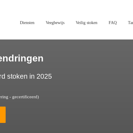
Diensten
Veegbewijs
Veilig stoken
FAQ
Ta
endringen
rd stoken in 2025
ing - gecertificeerd)