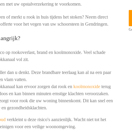
men met uw opstalverzekering te voorkomen.
een of merkt u rook in huis tijdens het stoken? Neem direct
e offerte voor het vegen van uw schoorsteen in Gendringen.
Ge
angrijk?
ico op rookoverlast, brand en koolmonoxide. Veel schade
kkanaal vol zit.
ler dan u denkt. Deze brandbare teerlaag kan al na een paar
n vlam vatten.
okkanaal kan ervoor zorgen dat rook en
koolmonoxide
terug
loos en kan binnen minuten ernstige klachten veroorzaken.
 zorgt voor rook die uw woning binnenkomt. Dit kan snel een
 en gezondheidsklachten.
oud
verkleint u deze risico's aanzienlijk. Wacht niet tot het
 reinigen voor een veilige woonomgeving.