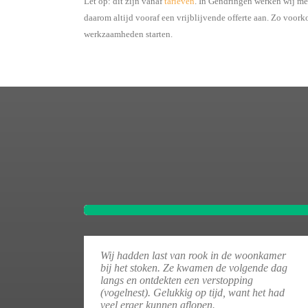
Let op: dit zijn vanaf
tarieven
. In Gendringen werken wij me
daarom altijd vooraf een vrijblijvende offerte aan. Zo voor
werkzaamheden starten.
Wij hadden last van rook in de woonkamer
bij het stoken. Ze kwamen de volgende dag
langs en ontdekten een verstopping
(vogelnest). Gelukkig op tijd, want het had
veel erger kunnen aflopen.