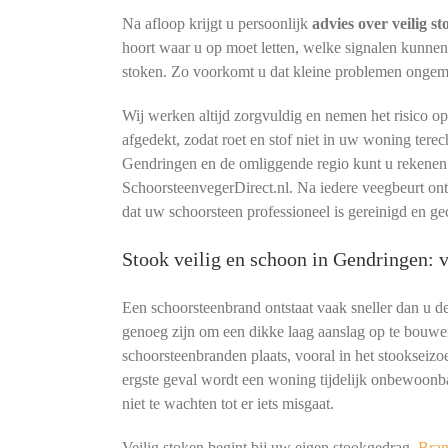
Na afloop krijgt u persoonlijk
advies over veilig s
hoort waar u op moet letten, welke signalen kunne
stoken. Zo voorkomt u dat kleine problemen ongemerk
Wij werken altijd zorgvuldig en nemen het risico o
afgedekt, zodat roet en stof niet in uw woning terec
Gendringen en de omliggende regio kunt u rekenen 
SchoorsteenvegerDirect.nl. Na iedere veegbeurt o
dat uw schoorsteen professioneel is gereinigd en ge
Stook veilig en schoon in Gendringen:
Een schoorsteenbrand ontstaat vaak sneller dan u 
genoeg zijn om een dikke laag aanslag op te bouwe
schoorsteenbranden plaats, vooral in het stookseizoe
ergste geval wordt een woning tijdelijk onbewoonb
niet te wachten tot er iets misgaat.
Veilig stoken begint bij uw eigen stookgedrag.
Bran