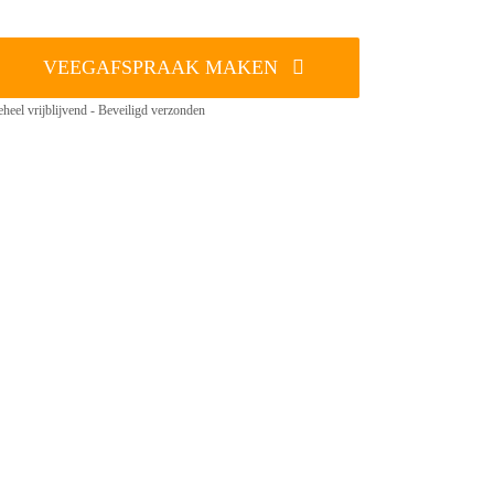
VEEGAFSPRAAK MAKEN
heel vrijblijvend - Beveiligd verzonden