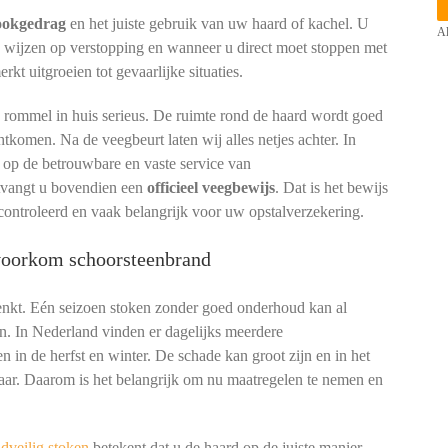
tookgedrag
en het juiste gebruik van uw haard of kachel. U
Al
n wijzen op verstopping en wanneer u direct moet stoppen met
t uitgroeien tot gevaarlijke situaties.
p rommel in huis serieus. De ruimte rond de haard wordt goed
htkomen. Na de veegbeurt laten wij alles netjes achter. In
op de betrouwbare en vaste service van
ntvangt u bovendien een
officieel veegbewijs
. Dat is het bewijs
controleerd en vaak belangrijk voor uw opstalverzekering.
 voorkom schoorsteenbrand
denkt. Eén seizoen stoken zonder goed onderhoud kan al
n. In Nederland vinden er dagelijks meerdere
n in de herfst en winter. De schade kan groot zijn en in het
aar. Daarom is het belangrijk om nu maatregelen te nemen en
dveilig stoken
betekent dat u de haard op de juiste manier