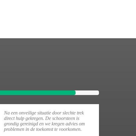
Na een onveilige situatie door slechte trek
direct hulp gekregen. De schoorsteen is
grondig gereinigd en we kregen advies om
problemen in de toekomst te voorkomen.