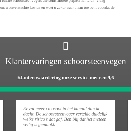
t lokale schoorsteenvegers die soms andere prijzen hanteren. Vraag
komt u onverwachte kosten en weet u zeker waar u aan toe bent voordat de
Klantervaringen schoorsteenvegen
Klanten waardering onze service met een 9,6
Er zat meer creosoot in het kanaal dan ik
dacht. De schoorsteenveger vertelde duidelijk
welke risico’s dat gaf. Ben blij dat het meteen
veilig is gemaakt.