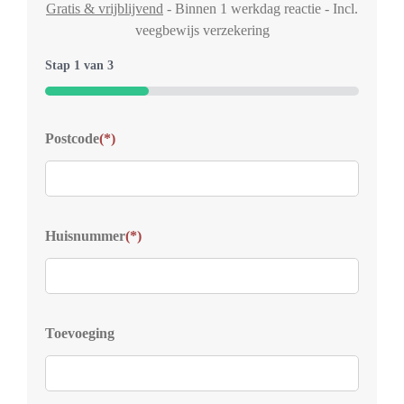
Gratis & vrijblijvend
- Binnen 1 werkdag reactie - Incl.
veegbewijs verzekering
Stap
1
van
3
33%
Typ
Postcode
(*)
Welk
voor
Kies
Huisnummer
(*)
S
D
Z
D
Toevoeging
D
V
D