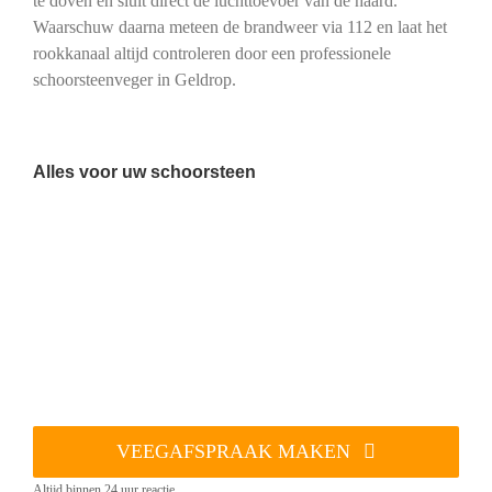
te doven en sluit direct de luchttoevoer van de haard.
Waarschuw daarna meteen de brandweer via 112 en laat het
rookkanaal altijd controleren door een professionele
schoorsteenveger in Geldrop.
Alles voor uw schoorsteen
VEEGAFSPRAAK MAKEN
Altijd binnen 24 uur reactie