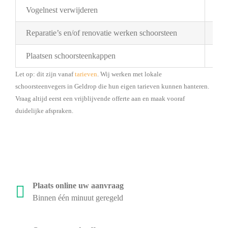
Vogelnest verwijderen
Pri
Reparatie’s en/of renovatie werken schoorsteen
Pri
Plaatsen schoorsteenkappen
Bes
Let op: dit zijn vanaf
tarieven
. Wij werken met lokale
schoorsteenvegers in Geldrop die hun eigen tarieven kunnen hanteren.
Vraag altijd eerst een vrijblijvende offerte aan en maak vooraf
duidelijke afspraken.
Plaats online uw aanvraag
Binnen één minuut geregeld