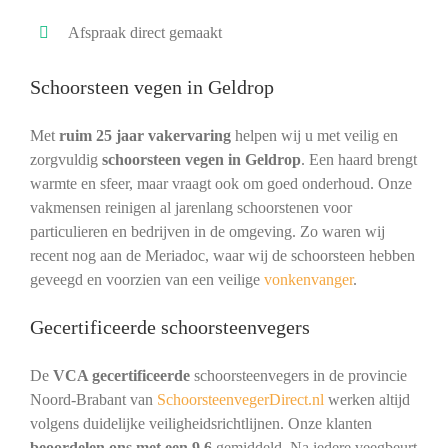
Afspraak direct gemaakt
Schoorsteen vegen in Geldrop
Met
ruim 25 jaar vakervaring
helpen wij u met veilig en
zorgvuldig
schoorsteen vegen in Geldrop
. Een haard brengt
warmte en sfeer, maar vraagt ook om goed onderhoud. Onze
vakmensen reinigen al jarenlang schoorstenen voor
particulieren en bedrijven in de omgeving. Zo waren wij
recent nog aan de Meriadoc, waar wij de schoorsteen hebben
geveegd en voorzien van een veilige
vonkenvanger
.
Gecertificeerde schoorsteenvegers
De
VCA gecertificeerde
schoorsteenvegers in de provincie
Noord-Brabant van
SchoorsteenvegerDirect.nl
werken altijd
volgens duidelijke veiligheidsrichtlijnen. Onze klanten
beoordelen ons met een 9,6
gemiddeld. Na iedere veegbeurt