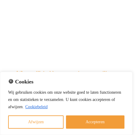
Winter officieel begonnen: tips voor veilig en
verantwoord stoken
🍪 Cookies
1 december 2025
Wij
gebruiken
cookies
om
onze
website
goed
te
laten
functioneren
en
om
statistieken
te
verzamelen.
U
kunt
cookies
accepteren of
Nu de winter officieel is begonnen, wilt u misschien
afwijzen.
Cookiebeleid
genieten van een warm haardvuur. Met deze tips
stookt u veilig, verantwoord en volgens de geldende
Afwijzen
Accepteren
regels. Veilig en verantwoord stoken kort samengevat
Gebruik alleen droog en schoon hout Laat de [...]