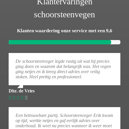
Klantervaringen
schoorsteenvegen
Klanten waardering onze service met een 9,6
De schoorsteenveger legde rustig uit wat hij precies
ging doen en waarom dat belangrijk was. Het vegen
ging netjes en ik kreeg direct advies over veilig
stoken. Heel prettig en professioneel.
Dhr. de Vries
Een betrouwbare partij. Schoorsteenveger Erik kwam
op tijd, werkte netjes en gaf eerlijk advies over
onderhoud. Ik weet nu precies wanneer ik weer moet