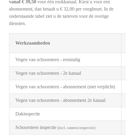
vanaf € 39,50
voor één rookkanaal. Kiest u voor een
abonnement, dan betaalt u € 32,00 per veegbeurt. In de
onderstaande tabel ziet u de tarieven voor de overige
diensten.
Werkzaamheden
Tar
Vegen van schoorsteen - eenmalig
€ 3
Vegen van schoorsteen - 2e kanaal
€ 2
Vegen van schoorsteen - abonnement (niet verplicht)
€ 3
Vegen van schoorsteen - abonnement 2e kanaal
€ 1
Dakinspectie
€ 2
Schoorsteen inspectie
€ 1
(incl. camera inspectie)