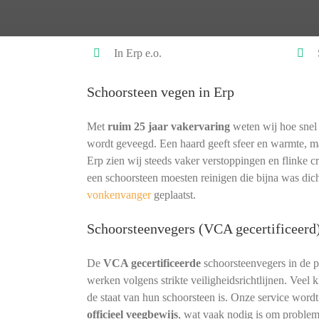
In Erp e.o.
Schoorsteen vegen in Erp
Met
ruim 25 jaar vakervaring
weten wij hoe snel 
wordt geveegd. Een haard geeft sfeer en warmte, ma
Erp zien wij steeds vaker verstoppingen en flinke 
een schoorsteen moesten reinigen die bijna was di
vonkenvanger
geplaatst.
Schoorsteenvegers (VCA gecertificeerd
De
VCA gecertificeerde
schoorsteenvegers in de 
werken volgens strikte veiligheidsrichtlijnen. Veel
de staat van hun schoorsteen is. Onze service word
officieel veegbewijs
, wat vaak nodig is om proble