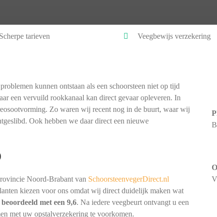
Scherpe tarieven
Veegbewijs verzekering
problemen kunnen ontstaan als een schoorsteen niet op tijd
ar een vervuild rookkanaal kan direct gevaar opleveren. In
creosootvorming. Zo waren wij recent nog in de buurt, waar wij
P
chtgeslibd. Ook hebben we daar direct een nieuwe
B
)
O
provincie Noord-Brabant van
SchoorsteenvegerDirect.nl
V
 klanten kiezen voor ons omdat wij direct duidelijk maken wat
t
beoordeeld met een 9,6
. Na iedere veegbeurt ontvangt u een
men met uw opstalverzekering te voorkomen.