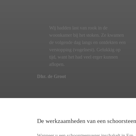
Wij hadden last van rook in de
woonkamer bij het stoken. Ze kwamen
de volgende dag langs en ontdekten een
verstopping (vogelnest). Gelukkig op
tijd, want het had veel erger kunnen
aflopen.
Dhr. de Groot
De werkzaamheden van een schoorstee
Wanneer u een schoorsteenveger inschakelt in Erp,