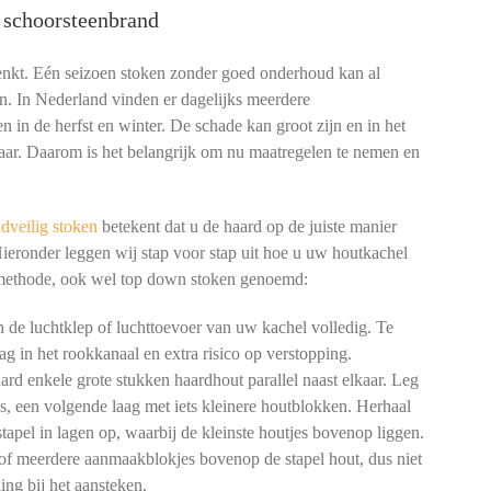
 schoorsteenbrand
denkt. Eén seizoen stoken zonder goed onderhoud kan al
n. In Nederland vinden er dagelijks meerdere
n in de herfst en winter. De schade kan groot zijn en in het
aar. Daarom is het belangrijk om nu maatregelen te nemen en
dveilig stoken
betekent dat u de haard op de juiste manier
Hieronder leggen wij stap voor stap uit hoe u uw houtkachel
 methode, ook wel top down stoken genoemd:
de luchtklep of luchttoevoer van uw kachel volledig. Te
ag in het rookkanaal en extra risico op verstopping.
rd enkele grote stukken haardhout parallel naast elkaar. Leg
gs, een volgende laag met iets kleinere houtblokken. Herhaal
tapel in lagen op, waarbij de kleinste houtjes bovenop liggen.
of meerdere aanmaakblokjes bovenop de stapel hout, dus niet
ng bij het aansteken.