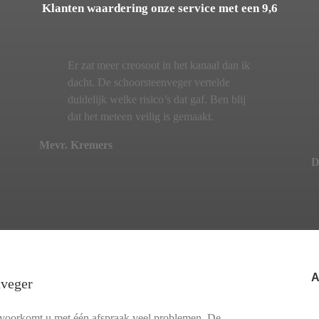
Klanten waardering onze service met een 9,6
Er zat meer creosoot in het kanaal dan ik
dacht. De schoorsteenveger vertelde
duidelijk welke risico’s dat gaf. Ben blij
dat het meteen veilig is gemaakt.
Mevr. Kremers
D
A
nveger
 voorkomt u met één afspraak veel problemen. De