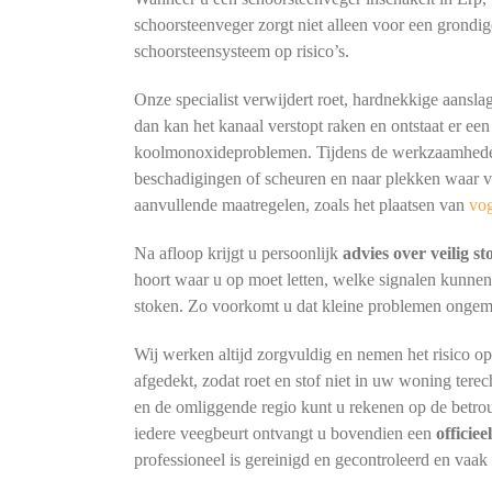
schoorsteenveger zorgt niet alleen voor een grondig
schoorsteensysteem op risico’s.
Onze specialist verwijdert roet, hardnekkige aansla
dan kan het kanaal verstopt raken en ontstaat er een
koolmonoxideproblemen. Tijdens de werkzaamheden 
beschadigingen of scheuren en naar plekken waar vo
aanvullende maatregelen, zoals het plaatsen van
vo
Na afloop krijgt u persoonlijk
advies over veilig s
hoort waar u op moet letten, welke signalen kunne
stoken. Zo voorkomt u dat kleine problemen ongemerk
Wij werken altijd zorgvuldig en nemen het risico o
afgedekt, zodat roet en stof niet in uw woning terec
en de omliggende regio kunt u rekenen op de betro
iedere veegbeurt ontvangt u bovendien een
officie
professioneel is gereinigd en gecontroleerd en vaak