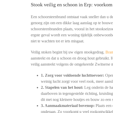
Stook veilig en schoon in Erp: voorkom
Een schoorsteenbrand ontstaat vaak sneller dan u 
genoeg zijn om een dikke laag aanslag op te bouwe
schoorsteenbranden plaats, vooral in het stookseizoe
ergste geval wordt een woning tijdelijk onbewoonb
niet te wachten tot er iets misgaat.
Veilig stoken begint bij uw eigen stookgedrag.
Bran
aansteekt en dat u schoon en droog hout gebruikt. 
veilig aansteekt volgens de omgekeerde Zwitserse
1. Zorg voor voldoende luchttoevoer:
Open 
weinig lucht zorgt voor veel rook, meer aansl
2. Stapelen van het hout:
Leg onderin de haa
daarboven in tegengestelde richting, kruislin
dit met nog kleinere houtjes en bouw zo een s
3. Aanmaakmateriaal bovenop:
Plaats een 
onderaan. Zo voorkomt u veel rookontwikkeli