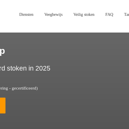
Diensten
Veegbewijs
Veilig stoken
FAQ
Ta
rp
rd stoken in 2025
ing - gecertificeerd)