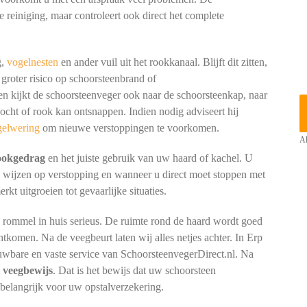
e reiniging, maar controleert ook direct het complete
g,
vogelnesten
en ander vuil uit het rookkanaal. Blijft dit zitten,
 groter risico op schoorsteenbrand of
kijkt de schoorsteenveger ook naar de schoorsteenkap, naar
cht of rook kan ontsnappen. Indien nodig adviseert hij
gelwering
om nieuwe verstoppingen te voorkomen.
Al
tookgedrag
en het juiste gebruik van uw haard of kachel. U
n wijzen op verstopping en wanneer u direct moet stoppen met
t uitgroeien tot gevaarlijke situaties.
p rommel in huis serieus. De ruimte rond de haard wordt goed
htkomen. Na de veegbeurt laten wij alles netjes achter. In Erp
uwbare en vaste service van SchoorsteenvegerDirect.nl. Na
el veegbewijs
. Dat is het bewijs dat uw schoorsteen
 belangrijk voor uw opstalverzekering.