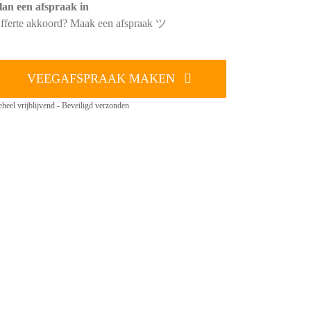
lan een afspraak in
fferte akkoord? Maak een afspraak ツ
VEEGAFSPRAAK MAKEN
heel vrijblijvend - Beveiligd verzonden