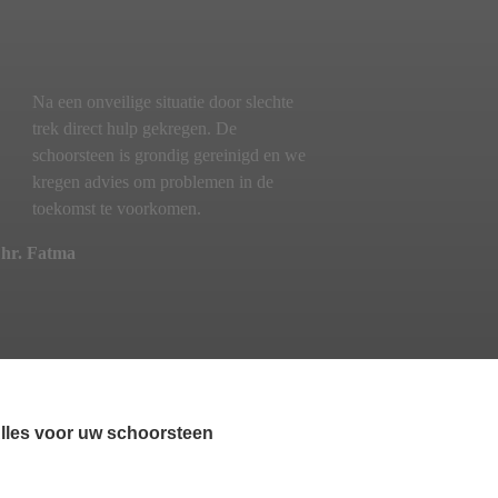
Na een onveilige situatie door slechte
trek direct hulp gekregen. De
schoorsteen is grondig gereinigd en we
kregen advies om problemen in de
toekomst te voorkomen.
hr. Fatma
lles voor uw schoorsteen