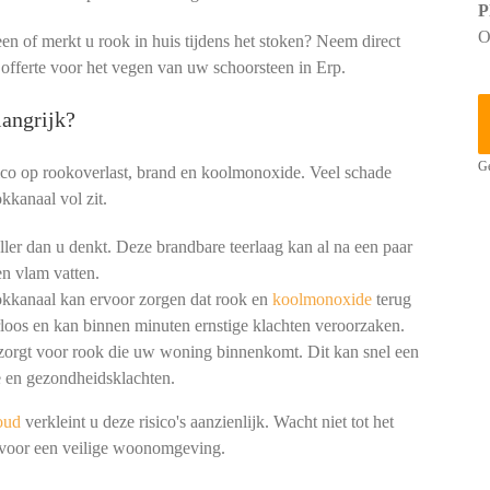
P
O
een of merkt u rook in huis tijdens het stoken? Neem direct
 offerte voor het vegen van uw schoorsteen in Erp.
angrijk?
Ge
ico op rookoverlast, brand en koolmonoxide. Veel schade
kkanaal vol zit.
ler dan u denkt. Deze brandbare teerlaag kan al na een paar
n vlam vatten.
okkanaal kan ervoor zorgen dat rook en
koolmonoxide
terug
loos en kan binnen minuten ernstige klachten veroorzaken.
 zorgt voor rook die uw woning binnenkomt. Dit kan snel een
 en gezondheidsklachten.
oud
verkleint u deze risico's aanzienlijk. Wacht niet tot het
n voor een veilige woonomgeving.