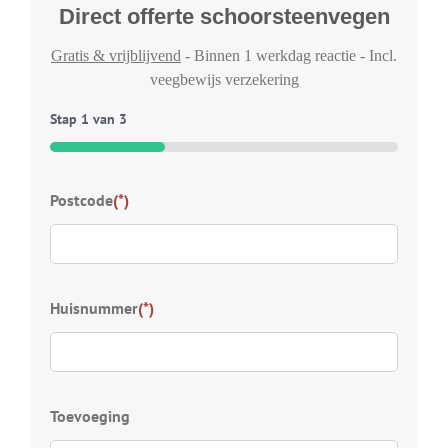
Direct offerte schoorsteenvegen
Gratis & vrijblijvend
- Binnen 1 werkdag reactie - Incl.
veegbewijs verzekering
Stap
1
van
3
33%
Typ
Postcode
(*)
Welk
voor
Kies
Huisnummer
(*)
S
D
Z
D
Toevoeging
D