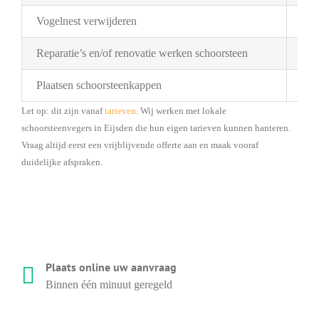
Vogelnest verwijderen
Pri
Reparatie’s en/of renovatie werken schoorsteen
Pri
Plaatsen schoorsteenkappen
Bes
Let op: dit zijn vanaf
tarieven
. Wij werken met lokale
schoorsteenvegers in Eijsden die hun eigen tarieven kunnen hanteren.
Vraag altijd eerst een vrijblijvende offerte aan en maak vooraf
duidelijke afspraken.
Plaats online uw aanvraag
Binnen één minuut geregeld