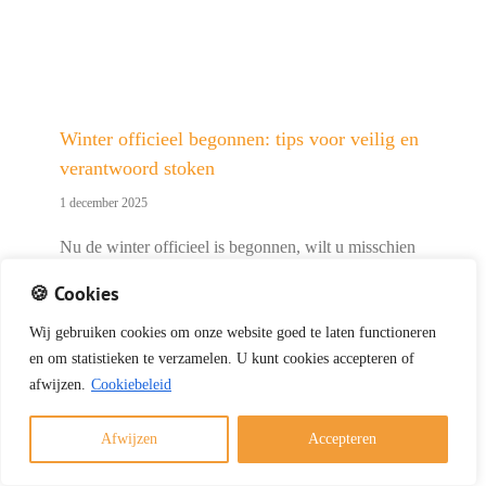
Winter officieel begonnen: tips voor veilig en
verantwoord stoken
1 december 2025
Nu de winter officieel is begonnen, wilt u misschien
genieten van een warm haardvuur. Met deze tips
🍪 Cookies
stookt u veilig, verantwoord en volgens de geldende
regels. Veilig en verantwoord stoken kort samengevat
Wij
gebruiken
cookies
om
onze
website
goed
te
laten
functioneren
Gebruik alleen droog en schoon hout Laat de [...]
en
om
statistieken
te
verzamelen.
U
kunt
cookies
accepteren of
afwijzen.
Cookiebeleid
Afwijzen
Accepteren