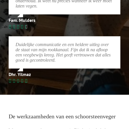
onderhoud. Ik weet nu precies wanneer ik weer moet
laten vegen.
Fam. Mulders
Duidelijke communicatie en een heldere uitleg over
de staat van mijn rookkanaal. Fijn dat ik na afloop
een veegbewijs kreeg. Het geeft vertrouwen dat alles
goed is gecontroleerd.
Dhr. Yilmaz
De werkzaamheden van een schoorsteenveger