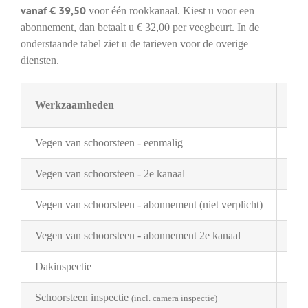
vanaf € 39,50
voor één rookkanaal. Kiest u voor een
abonnement, dan betaalt u € 32,00 per veegbeurt. In de
onderstaande tabel ziet u de tarieven voor de overige
diensten.
Werkzaamheden
Tar
Vegen van schoorsteen - eenmalig
€ 3
Vegen van schoorsteen - 2e kanaal
€ 2
Vegen van schoorsteen - abonnement (niet verplicht)
€ 3
Vegen van schoorsteen - abonnement 2e kanaal
€ 1
Dakinspectie
€ 2
Schoorsteen inspectie
€ 1
(incl. camera inspectie)