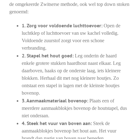
de omgekeerde Zwitserse methode, ook wel top down stoken
genoemd:
1. Zorg voor voldoende luchttoevoer:
Open de
luchtklep of luchttoevoer van uw kachel volledig.
Voldoende zuurstof zorgt voor een schone
verbranding.
2. Stapel het hout goed:
Leg onderin de haard
enkele grotere stukken haardhout naast elkaar. Leg
daarboven, haaks op de onderste laag, iets kleinere
blokken. Herhaal dit met nog kleinere houtjes. Zo
ontstaat een stapel in lagen met de kleinste houtjes
bovenop.
3. Aanmaakmateriaal bovenop:
Plaats een of
meerdere aanmaakblokjes bovenop de houtstapel, dus
niet onderaan.
4. Steek het vuur van boven aan:
Steek de
aanmaakblokjes bovenop het hout aan. Het vuur
brandt dan rustig van boven naar beneden.