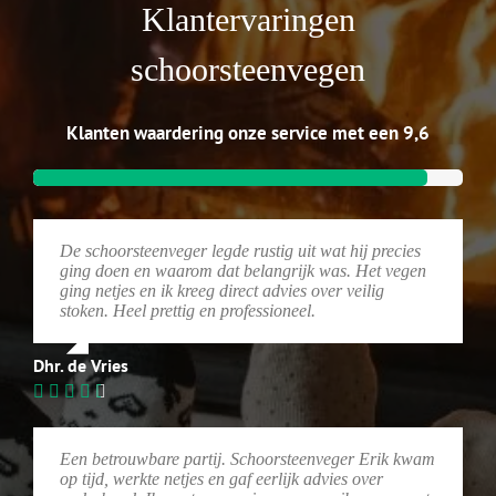
Klantervaringen
schoorsteenvegen
Klanten waardering onze service met een 9,6
De schoorsteenveger legde rustig uit wat hij precies
ging doen en waarom dat belangrijk was. Het vegen
ging netjes en ik kreeg direct advies over veilig
stoken. Heel prettig en professioneel.
Dhr. de Vries
Een betrouwbare partij. Schoorsteenveger Erik kwam
op tijd, werkte netjes en gaf eerlijk advies over