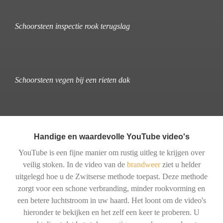
Schoorsteen inspectie rook terugslag
Schoorsteen vegen bij een rieten dak
Handige en waardevolle YouTube video's
YouTube is een fijne manier om rustig uitleg te krijgen over
veilig stoken. In de video van de
brandweer
ziet u helder
uitgelegd hoe u de Zwitserse methode toepast. Deze methode
zorgt voor een schone verbranding, minder rookvorming en
een betere luchtstroom in uw haard. Het loont om de video's
hieronder te bekijken en het zelf een keer te proberen. U