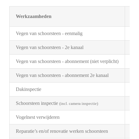
Werkzaamheden
Tar
Vegen van schoorsteen - eenmalig
€ 3
Vegen van schoorsteen - 2e kanaal
€ 2
Vegen van schoorsteen - abonnement (niet verplicht)
€ 3
Vegen van schoorsteen - abonnement 2e kanaal
€ 1
Dakinspectie
€ 2
Schoorsteen inspectie
€ 1
(incl. camera inspectie)
Vogelnest verwijderen
Pri
Reparatie’s en/of renovatie werken schoorsteen
Pri