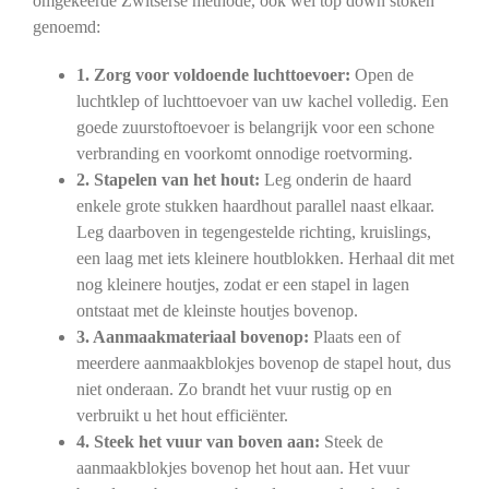
omgekeerde Zwitserse methode, ook wel top down stoken
genoemd:
1. Zorg voor voldoende luchttoevoer:
Open de
luchtklep of luchttoevoer van uw kachel volledig. Een
goede zuurstoftoevoer is belangrijk voor een schone
verbranding en voorkomt onnodige roetvorming.
2. Stapelen van het hout:
Leg onderin de haard
enkele grote stukken haardhout parallel naast elkaar.
Leg daarboven in tegengestelde richting, kruislings,
een laag met iets kleinere houtblokken. Herhaal dit met
nog kleinere houtjes, zodat er een stapel in lagen
ontstaat met de kleinste houtjes bovenop.
3. Aanmaakmateriaal bovenop:
Plaats een of
meerdere aanmaakblokjes bovenop de stapel hout, dus
niet onderaan. Zo brandt het vuur rustig op en
verbruikt u het hout efficiënter.
4. Steek het vuur van boven aan:
Steek de
aanmaakblokjes bovenop het hout aan. Het vuur