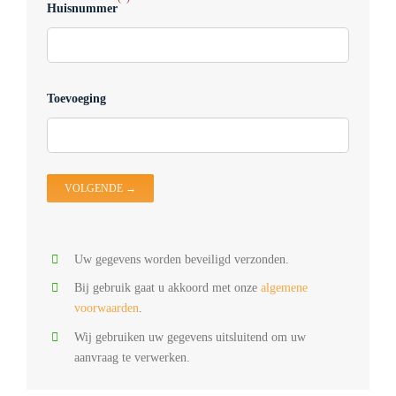
Huisnummer
Kies
S
D
Z
D
Toevoeging
D
V
D
O
Uw gegevens worden beveiligd verzonden.
Bij gebruik gaat u akkoord met onze
algemene
voorwaarden
.
Wij gebruiken uw gegevens uitsluitend om uw
aanvraag te verwerken.