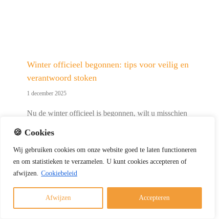
Winter officieel begonnen: tips voor veilig en
verantwoord stoken
1 december 2025
Nu de winter officieel is begonnen, wilt u misschien
genieten van een warm haardvuur. Met deze tips
🍪 Cookies
stookt u veilig, verantwoord en volgens de geldende
regels. Veilig en verantwoord stoken kort samengevat
Wij
gebruiken
cookies
om
onze
website
goed
te
laten
functioneren
Gebruik alleen droog en schoon hout Laat de [...]
en
om
statistieken
te
verzamelen.
U
kunt
cookies
accepteren of
afwijzen.
Cookiebeleid
Afwijzen
Accepteren