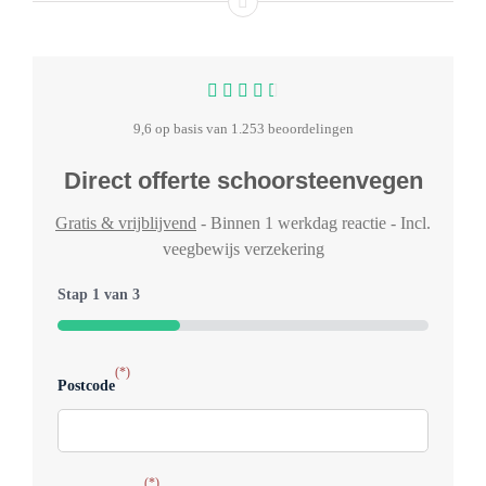
9,6 op basis van 1.253 beoordelingen
Direct offerte schoorsteenvegen
Gratis & vrijblijvend
- Binnen 1 werkdag reactie - Incl.
veegbewijs verzekering
Stap
1
van
3
33%
(*)
Typ
Postcode
Welk
voor
(*)