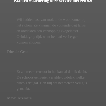
Klanten waardering onze service met een 9,6
Wij hadden last van rook in de woonkamer bij
het stoken. Ze kwamen de volgende dag langs
en ontdekten een verstopping (vogelnest).
Gelukkig op tijd, want het had veel erger
kunnen aflopen.
Dhr. de Groot
Er zat meer creosoot in het kanaal dan ik dacht.
De schoorsteenveger vertelde duidelijk welke
risico’s dat gaf. Ben blij dat het meteen veilig is
gemaakt.
Mevr. Kremers