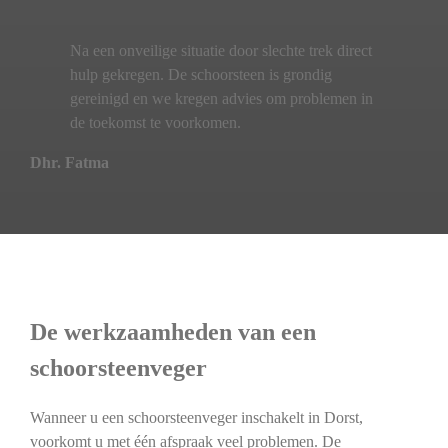
Na een onveilige situatie door slechte trek direct
hulp gekregen. De schoorsteen is grondig
gereinigd en we kregen advies om problemen in
de toekomst te voorkomen.
Dhr. Fatma
De werkzaamheden van een
schoorsteenveger
Wanneer u een schoorsteenveger inschakelt in Dorst,
voorkomt u met één afspraak veel problemen. De