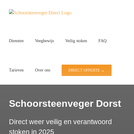
Ga
naar
inhoud
Diensten
Veegbewijs
Veilig stoken
FAQ
Tarieven
Over ons
DIRECT OFFERTE →
Schoorsteenveger Dorst
Direct weer veilig en verantwoord
stoken in 2025