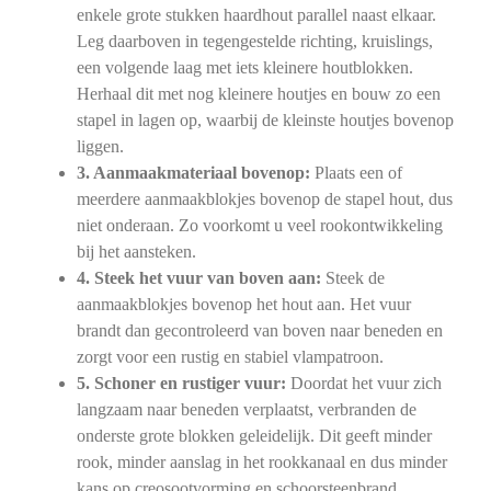
enkele grote stukken haardhout parallel naast elkaar.
Leg daarboven in tegengestelde richting, kruislings,
een volgende laag met iets kleinere houtblokken.
Herhaal dit met nog kleinere houtjes en bouw zo een
stapel in lagen op, waarbij de kleinste houtjes bovenop
liggen.
3. Aanmaakmateriaal bovenop:
Plaats een of
meerdere aanmaakblokjes bovenop de stapel hout, dus
niet onderaan. Zo voorkomt u veel rookontwikkeling
bij het aansteken.
4. Steek het vuur van boven aan:
Steek de
aanmaakblokjes bovenop het hout aan. Het vuur
brandt dan gecontroleerd van boven naar beneden en
zorgt voor een rustig en stabiel vlampatroon.
5. Schoner en rustiger vuur:
Doordat het vuur zich
langzaam naar beneden verplaatst, verbranden de
onderste grote blokken geleidelijk. Dit geeft minder
rook, minder aanslag in het rookkanaal en dus minder
kans op creosootvorming en schoorsteenbrand.