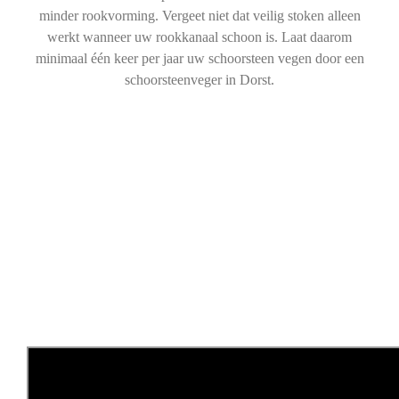
minder rookvorming. Vergeet niet dat veilig stoken alleen
werkt wanneer uw rookkanaal schoon is. Laat daarom
minimaal één keer per jaar uw schoorsteen vegen door een
schoorsteenveger in Dorst.