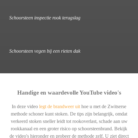
Schoorsteen inspectie rook terugslag
Schoorsteen vegen bij een rieten dak
Handige en waardevolle YouTube video's
In deze video
legt de brandweer uit
hoe u met de Zwitserse
methode schoner kunt stoken. De tips zijn belangrijk, omdat
verkeerd stoken sneller leidt tot rookoverlast, schade aan uw
rookkanaal en een groter risico op schoorsteenbrand. Bekijk
de video's hieronder en probeer de methode zelf. U ziet direct