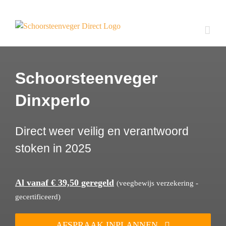
Ga
naar
inhoud
Schoorsteenveger
Dinxperlo
Direct weer veilig en verantwoord
stoken in 2025
Al vanaf € 39,50 geregeld
(veegbewijs verzekering -
gecertificeerd)
AFSPRAAK INPLANNEN