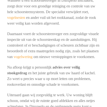
Wanneer u een schoorsteenveger in Dinxperlo inschakelt,
zorgt deze voor een grondige reiniging en controle van uw
hele schoorsteensysteem. De specialist verwijdert roet,
vogelnesten
en ander vuil uit het rookkanaal, zodat de rook
weer veilig kan worden afgevoerd.
Daarnaast voert de schoorsteenveger een zorgvuldige visuele
inspectie uit van de schoorsteenkap en de aansluitingen. Hij
controleert of er beschadigingen of scheuren zichtbaar zijn en
beoordeelt of extra maatregelen nodig zijn, zoals het plaatsen
van
vogelwering
om nieuwe verstoppingen te voorkomen.
Na afloop krijgt u persoonlijk
advies over veilig
stookgedrag
en het juiste gebruik van uw haard of kachel.
Zo weet u precies waar u op moet letten om problemen,
rookoverlast en onnodige schade te voorkomen.
Uiteraard gaan wij zorgvuldig te werk. Uw woning blijft
schoon, omdat wij de ruimte goed afdekken en alles netjes
achterlaten. In Dinxperlo en de omliggende regio kunt u