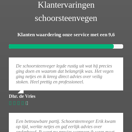
Klantervaringen
schoorsteenvegen
Klanten waardering onze service met een 9,6
De schoorsteenveger legde rustig uit wat hij precies
ging doen en waarom dat belangrijk was. Het vegen
ging netjes en ik kreeg direct advies over veilig
stoken. Heel prettig en professioneel.
Dhr. de Vries
Een betrouwbare partij. Schoorsteenveger Erik kwam
op tijd, werkte netjes en gaf eerlijk advies over
onderhoud. Ik weet nu precies wanneer ik weer moet