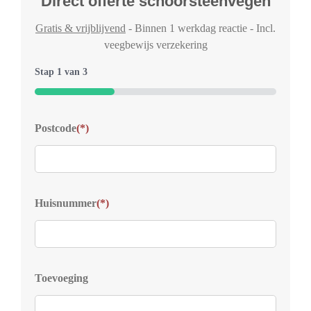
Direct offerte schoorsteenvegen
Gratis & vrijblijvend
- Binnen 1 werkdag reactie - Incl.
veegbewijs verzekering
Stap
1
van
3
33%
Typ
Postcode
(*)
Welk
voor
Kies
Huisnummer
(*)
S
D
Z
D
Toevoeging
D
V