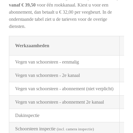
vanaf € 39,50
voor één rookkanaal. Kiest u voor een
abonnement, dan betaalt u € 32,00 per veegbeurt. In de
onderstaande tabel ziet u de tarieven voor de overige
diensten.
Werkzaamheden
Tar
Vegen van schoorsteen - eenmalig
€ 3
Vegen van schoorsteen - 2e kanaal
€ 2
Vegen van schoorsteen - abonnement (niet verplicht)
€ 3
Vegen van schoorsteen - abonnement 2e kanaal
€ 1
Dakinspectie
€ 2
Schoorsteen inspectie
€ 1
(incl. camera inspectie)