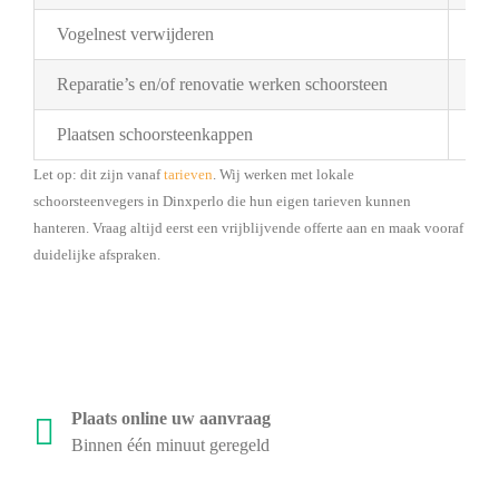
Vogelnest verwijderen
Pri
Reparatie’s en/of renovatie werken schoorsteen
Pri
Plaatsen schoorsteenkappen
Bes
Let op: dit zijn vanaf
tarieven
. Wij werken met lokale
schoorsteenvegers in Dinxperlo die hun eigen tarieven kunnen
hanteren. Vraag altijd eerst een vrijblijvende offerte aan en maak vooraf
duidelijke afspraken.
Plaats online uw aanvraag
Binnen één minuut geregeld