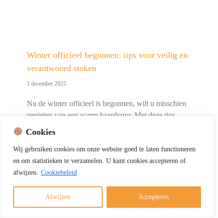
Winter officieel begonnen: tips voor veilig en
verantwoord stoken
1 december 2025
Nu de winter officieel is begonnen, wilt u misschien
genieten van een warm haardvuur. Met deze tips
stookt u veilig, verantwoord en volgens de geldende
Cookies
regels. Veilig en verantwoord stoken kort samengevat
Wij
gebruiken
cookies
om
onze
website
goed
te
laten
functioneren
Gebruik alleen droog en schoon hout Laat de [...]
en
om
statistieken
te
verzamelen.
U
kunt
cookies
accepteren of
afwijzen.
Cookiebeleid
Afwijzen
Accepteren