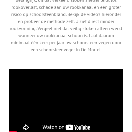
rookoverlast, schade aan uw rookkanaal en een groter
risico op schoorsteenbrand. Bekijk de video's hieronder
en probeer de methode zelf. U ziet direct minder
rookvorming. Vergeet niet dat veilig stoken alleen werkt
wanneer uw rookkanaal schoon is. Laat daarom
minimaal één keer per jaar uw schoorsteen vegen door
een schoorsteenveger in De Mortel.