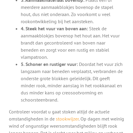
meerdere aanmaakblokjes bovenop de stapel
hout, dus niet onderaan. Zo voorkomt u veel
rookontwikkeling bij het aansteken.
4. Steek het vuur van boven aan:
Steek de
aanmaakblokjes bovenop het hout aan. Het vuur
brandt dan gecontroleerd van boven naar
beneden en zorgt voor een rustig en stabiel
vlampatroon.
5. Schoner en rustiger vuur:
Doordat het vuur zich
langzaam naar beneden verplaatst, verbranden de
onderste grote blokken geleidelijk. Dit geeft
minder rook, minder aanslag in het rookkanaal en
dus minder kans op creosootvorming en
schoorsteenbrand.
Controleer voordat u gaat stoken altijd de actuele
omstandigheden in de
stookwijzer
. Op dagen met weinig
wind of ongunstige weersomstandigheden blijft rook
langer hangen. Dat is slecht voor het milieu en verhoogt