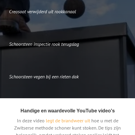
Creosoot verwijderd uit rookkanaal
Schoorsteen inspectie rook terugslag
Schoorsteen vegen bij een rieten dak
Handige en waardevolle YouTube video's
In deze video
legt de brandweer uit
hoe u met de
Zwitserse methode schoner kunt stoken. De tips zijn
belangrijk, omdat verkeerd stoken sneller leidt tot