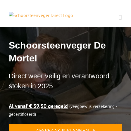
Ga
naar
inhoud
Schoorsteenveger De
Mortel
Direct weer veilig en verantwoord
stoken in 2025
Al vanaf € 39,50 geregeld
(veegbewijs verzekering -
gecertificeerd)
AFSPRAAK INPLANNEN