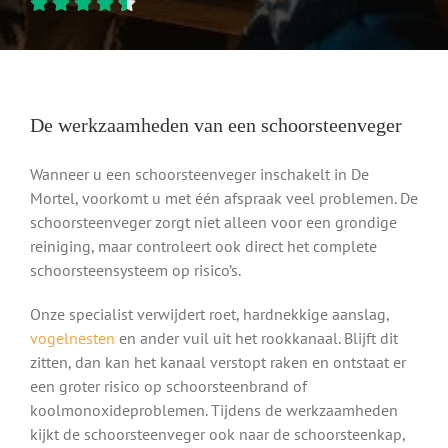
De werkzaamheden van een schoorsteenveger
Wanneer u een schoorsteenveger inschakelt in De
Mortel, voorkomt u met één afspraak veel problemen. De
schoorsteenveger zorgt niet alleen voor een grondige
reiniging, maar controleert ook direct het complete
schoorsteensysteem op risico’s.
Onze specialist verwijdert roet, hardnekkige aanslag,
vogelnesten
en ander vuil uit het rookkanaal. Blijft dit
zitten, dan kan het kanaal verstopt raken en ontstaat er
een groter risico op schoorsteenbrand of
koolmonoxideproblemen. Tijdens de werkzaamheden
kijkt de schoorsteenveger ook naar de schoorsteenkap,