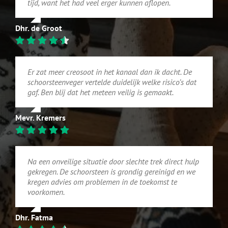
tijd, want het had veel erger kunnen aflopen.
Dhr. de Groot
Er zat meer creosoot in het kanaal dan ik dacht. De
schoorsteenveger vertelde duidelijk welke risico’s dat
gaf. Ben blij dat het meteen veilig is gemaakt.
Mevr. Kremers
Na een onveilige situatie door slechte trek direct hulp
gekregen. De schoorsteen is grondig gereinigd en we
kregen advies om problemen in de toekomst te
voorkomen.
Dhr. Fatma