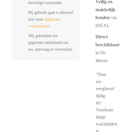
Veilig en
beveiligd verzonden.
makkelijk
Bij gebruik gaat u akkoord
betalen
via
met onze
algemene
iDEAL
voorwaarden
.
Wij gebruiken uw
Direct
gegevens uitsluitend om
beschikbaar
uw aanvraag te verwerken.
in De
Meern
"Plan
uw
veegbeurt
tijdig
in!
Voorkom
lange
wachttijden
in