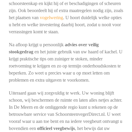
schoorsteenkap en kijkt hij of er beschadigingen of scheuren
zijn. Ook beoordeelt hij of extra maatregelen nodig zijn, zoals
het plaatsen van
vogelwering
. U hoort duidelijk welke opties
u hebt en welke investering daarbij hoort, zodat u nooit voor
verrassingen komt te staan.
Na afloop krijgt u persoonlijk
advies over veilig
stookgedrag
en het juiste gebruik van uw haard of kachel. U
krijgt praktische tips om zuiniger te stoken, minder
roetvorming te krijgen en zo op termijn onderhoudskosten te
beperken. Zo weet u precies waar u op moet letten om
problemen en extra uitgaven te voorkomen.
Uiteraard gaan wij zorgvuldig te werk. Uw woning blijft
schoon, wij beschermen de ruimte en laten alles netjes achter.
In De Meern en de omliggende regio kunt u rekenen op de
betrouwbare service van SchoorsteenvegerDirect.nl. U weet
vooraf waar u aan toe bent en na iedere veegbeurt ontvangt u
bovendien een
officieel veegbewijs
, het bewijs dat uw