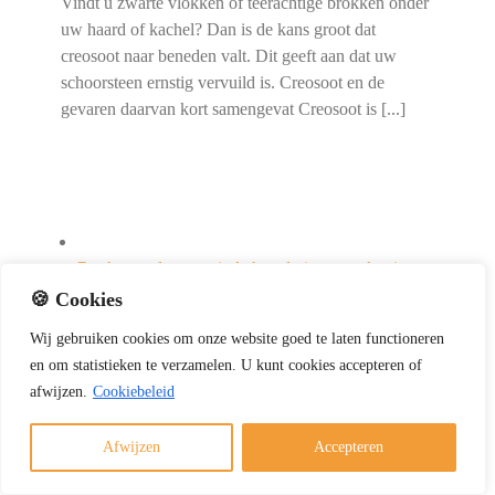
Vindt u zwarte vlokken of teerachtige brokken onder
uw haard of kachel? Dan is de kans groot dat
creosoot naar beneden valt. Dit geeft aan dat uw
schoorsteen ernstig vervuild is. Creosoot en de
gevaren daarvan kort samengevat Creosoot is [...]
Rookterugslag vanuit de haard: tips en oplossingen
Gallery
🍪 Cookies
Wij
gebruiken
cookies
om
onze
website
goed
te
laten
functioneren
Rookterugslag vanuit de haard: tips en oplossingen
en
om
statistieken
te
verzamelen.
U
kunt
cookies
accepteren of
afwijzen.
Cookiebeleid
Schoorsteenvegen
Afwijzen
Accepteren