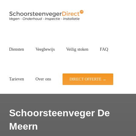
Ga
naar
inhoud
Diensten
Veegbewijs
Veilig stoken
FAQ
Tarieven
Over ons
DIRECT OFFERTE →
Schoorsteenveger De
Meern