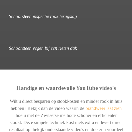
Schoorsteen inspectie rook terugslag
Schoorsteen vegen bij een rieten dak
Handige en waardevolle YouTube video's
Wilt u direct besparen op stookkosten en minder rook in huis
hebben? Bekijk dan de video waarin de
brandweer laat zien
hoe u met de Zwitserse methode schoner en efficiënter
stookt. Deze simpele techniek kost niets extra en levert direct
resultaat op. bekijk onderstaande video's en doe er u voordeel