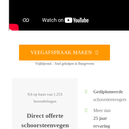
VEEGAFSPRAAK MAKEN
Vrijblijvend – Snel geholpen in Burgerveen
Gediplomeerde
9,6 op basis van 1.253
schoorsteenvegers
beoordelingen
Meer dan
Direct offerte
25 jaar
schoorsteenvegen
ervaring