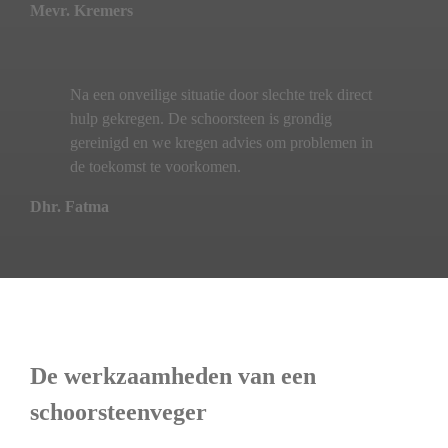
Mevr. Kremers
Na een onveilige situatie door slechte trek direct
hulp gekregen. De schoorsteen is grondig
gereinigd en we kregen advies om problemen in
de toekomst te voorkomen.
Dhr. Fatma
De werkzaamheden van een
schoorsteenveger