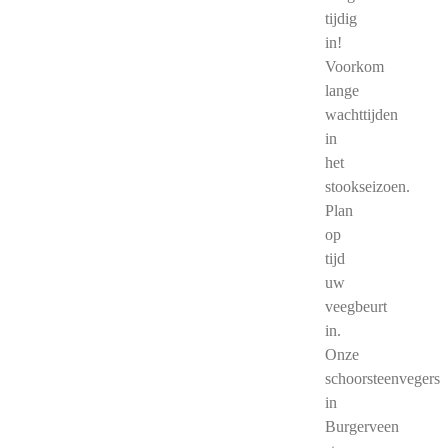
tijdig
in!
Voorkom
lange
wachttijden
in
het
stookseizoen.
Plan
op
tijd
uw
veegbeurt
in.
Onze
schoorsteenvegers
in
Burgerveen