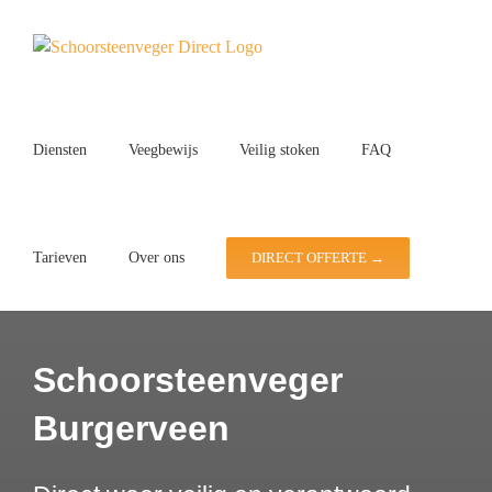
Ga
naar
inhoud
Diensten
Veegbewijs
Veilig stoken
FAQ
Tarieven
Over ons
DIRECT OFFERTE →
Schoorsteenveger
Burgerveen