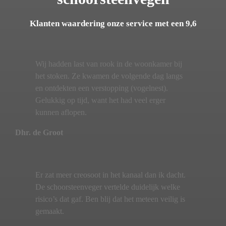
Klanten waardering onze service met een 9,6
Wij hadden last van rook in de woonkamer bij
het stoken. Ze kwamen de volgende dag langs
en ontdekten een verstopping (vogelnest).
Gelukkig op tijd, want het had veel erger
kunnen aflopen.
Dhr. de Groot
Er zat meer creosoot in het kanaal dan ik dacht.
De schoorsteenveger vertelde duidelijk welke
risico’s dat gaf. Ben blij dat het meteen veilig is
gemaakt.