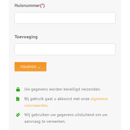
Kies
Huisnummer
(*)
S
D
Z
D
Toevoeging
D
V
D
O
Uw gegevens worden beveiligd verzonden.
Bij gebruik gaat u akkoord met onze
algemene
voorwaarden
.
Wij gebruiken uw gegevens uitsluitend om uw
aanvraag te verwerken.