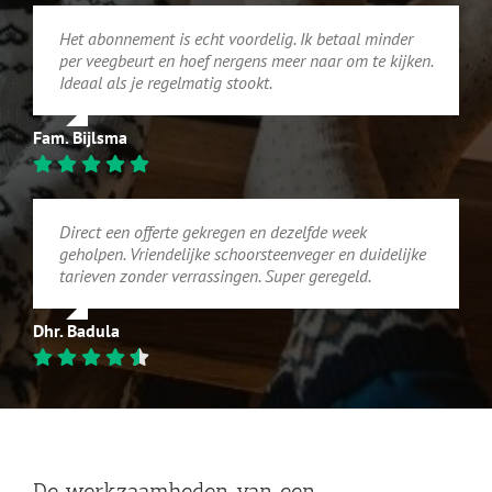
Het abonnement is echt voordelig. Ik betaal minder
per veegbeurt en hoef nergens meer naar om te kijken.
Ideaal als je regelmatig stookt.
Fam. Bijlsma
Direct een offerte gekregen en dezelfde week
geholpen. Vriendelijke schoorsteenveger en duidelijke
tarieven zonder verrassingen. Super geregeld.
Dhr. Badula
De werkzaamheden van een