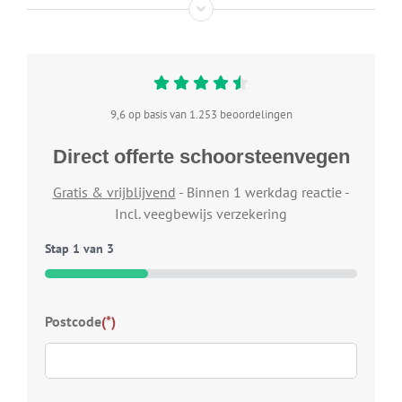
9,6 op basis van 1.253 beoordelingen
Direct offerte schoorsteenvegen
Gratis & vrijblijvend
- Binnen 1 werkdag reactie -
Incl. veegbewijs verzekering
Stap
1
van
3
33%
Typ
Postcode
(*)
Welk
wij 