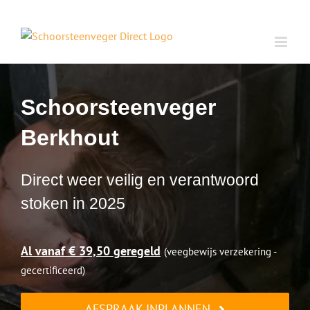
Ga
naar
inhoud
Schoorsteenveger
Berkhout
Direct weer veilig en verantwoord
stoken in 2025
Al vanaf € 39,50 geregeld
(veegbewijs verzekering -
gecertificeerd)
AFSPRAAK INPLANNEN