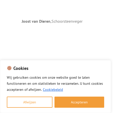
Joost van Dieren
,
Schoorsteenveger
Cookies
Wij
gebruiken
cookies
om
onze
website
goed
te
laten
Onze schoorsteenvegers zijn dagelijks actief in Berkhout
functioneren
en
om
statistieken
te
verzamelen.
U
kunt
cookies
en in de omliggende dorpen en steden binnen de
accepteren of afwijzen.
Cookiebeleid
gemeente Koggenland in de provincie Noord-Holland.
Woont u net buiten Berkhout of woont u in een buurt
Afwijzen
Accepteren
met de postcode 1647 AJ? Wij komen daar zonder extra
moeite bij u langs voor een snelle en betaalbare