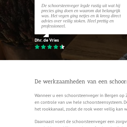
De schoorsteenveger legde rustig uit wat hij
precies ging doen en waarom dat belangrijk
was. Het vegen ging netjes en ik kreeg direct
advies over veilig stoken. Heel prettig en
professioneel.
Dhr. de Vries
De werkzaamheden van een schoor
Wanneer u een schoorsteenveger in Bergen op Z
en controle van uw hele schoorsteensysteem. De 
het rookkanaal, zodat de rook weer veilig kan 
Daarnaast voert de schoorsteenveger een zorgvu