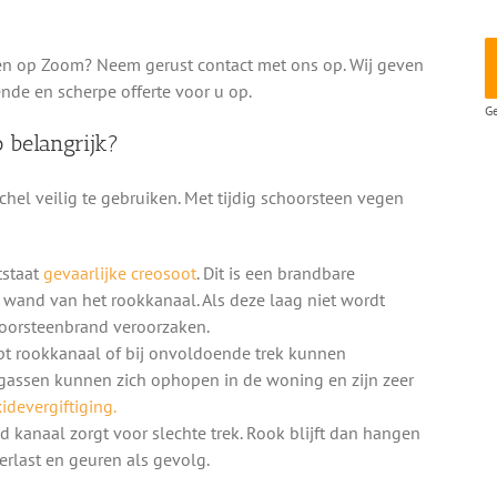
en op Zoom? Neem gerust contact met ons op. Wij geven
ende en scherpe offerte voor u op.
Ge
 belangrijk?
hel veilig te gebruiken. Met tijdig schoorsteen vegen
tstaat
gevaarlijke creosoot
. Dit is een brandbare
e wand van het rookkanaal. Als deze laag niet wordt
hoorsteenbrand veroorzaken.
pt rookkanaal of bij onvoldoende trek kunnen
gassen kunnen zich ophopen in de woning en zijn zeer
devergiftiging.
d kanaal zorgt voor slechte trek. Rook blijft dan hangen
rlast en geuren als gevolg.