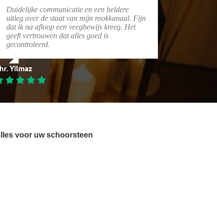
Duidelijke communicatie en een heldere
uitleg over de staat van mijn rookkanaal. Fijn
dat ik na afloop een veegbewijs kreeg. Het
geeft vertrouwen dat alles goed is
gecontroleerd.
hr. Yilmaz
lles voor uw schoorsteen