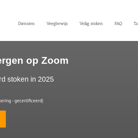
Diensten
Veegbewijs
Veilig stoken
FAQ
Ta
ergen op Zoom
rd stoken in 2025
ering - gecertificeerd)