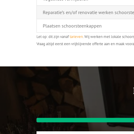
Reparatie’s en/of renovatie werken schoorst
Plaatsen schoorsteenkappen
Let op: dit zijn vanaf
tarieven
. Wij werken met lokale schoor
Vraag altijd eerst een vrijblijvende offerte aan en maak voora