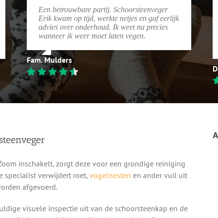
Een betrouwbare partij. Schoorsteenveger
Erik kwam op tijd, werkte netjes en gaf eerlijk
advies over onderhoud. Ik weet nu precies
wanneer ik weer moet laten vegen.
Fam. Mulders
D
A
steenveger
oom inschakelt, zorgt deze voor een grondige reiniging
specialist verwijdert roet,
vogelnesten
en ander vuil uit
worden afgevoerd.
ldige visuele inspectie uit van de schoorsteenkap en de