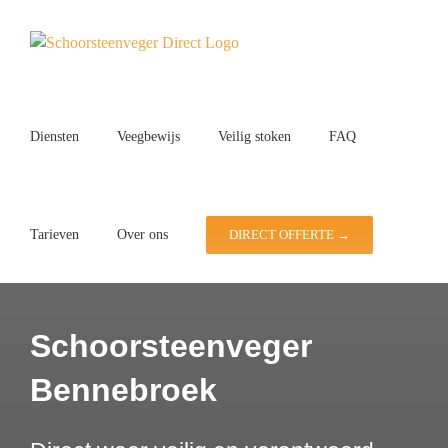
Ga
naar
inhoud
Diensten
Veegbewijs
Veilig stoken
FAQ
Tarieven
Over ons
DIRECT OFFERTE →
Schoorsteenveger
Bennebroek