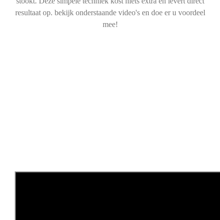
stookt. Deze simpele techniek kost niets extra en levert direct
resultaat op. bekijk onderstaande video's en doe er u voordeel
mee!