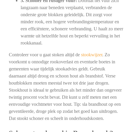
5. Schoner en rustiger vuur:
Doordat het vuur zich
langzaam naar beneden verplaatst, verbranden de
onderste grote blokken geleidelijk. Dit zorgt voor
minder rook, een hogere verbrandingstemperatuur en
een efficiëntere, schonere verbranding. U haalt zo meer
warmte uit hetzelfde hout en beperkt vervuiling in het
rookkanaal.
Controleer voor u gaat stoken altijd de
stookwijzer
. Zo
voorkomt u onnodige rookoverlast en eventuele boetes in
gemeenten waar tijdelijk stookadvies geldt. Gebruik
daarnaast altijd droog en schoon hout als brandstof. Verse
houtblokken moeten meestal twee tot drie jaar drogen.
Stookhout is ideaal te gebruiken als het minder dan ongeveer
twintig procent vocht bevat. Dit kunt u zelf meten met een
eenvoudige vochtmeter voor hout. Tip: sla brandhout op een
geventileerde, droge plek op zodat het goed kan uitdrogen.
Dat stookt schoner en scheelt in onderhoudskosten.