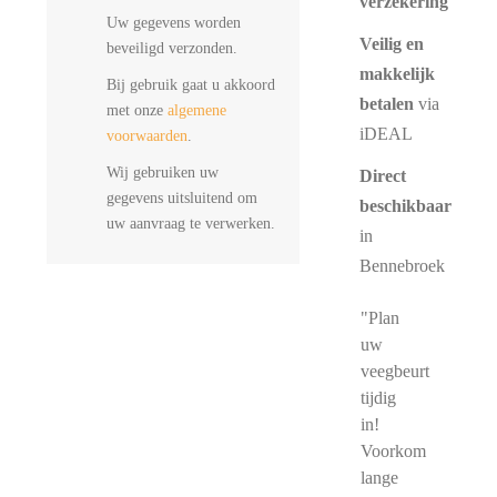
verzekering
Uw gegevens worden
Veilig en
beveiligd verzonden.
makkelijk
Bij gebruik gaat u akkoord
betalen
via
met onze
algemene
iDEAL
voorwaarden
.
Wij gebruiken uw
Direct
gegevens uitsluitend om
beschikbaar
uw aanvraag te verwerken.
in
Bennebroek
"Plan
uw
veegbeurt
tijdig
in!
Voorkom
lange