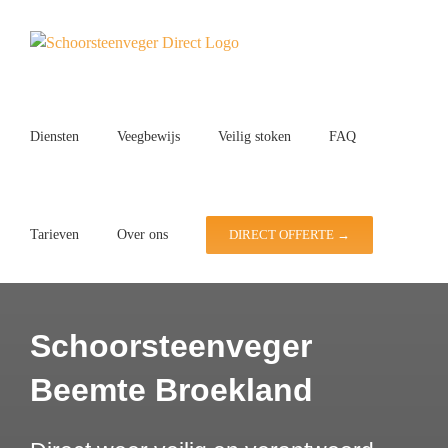
Ga
naar
inhoud
Diensten
Veegbewijs
Veilig stoken
FAQ
Tarieven
Over ons
DIRECT OFFERTE →
Schoorsteenveger
Beemte Broekland