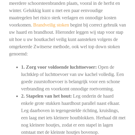
meerdere schoorsteenbranden plaats, vooral in de herfst en
winter. Gelukkig kunt u met een paar eenvoudige
maatregelen het risico sterk verlagen en onnodige kosten
voorkomen.
Brandveilig stoken
begint bij correct gebruik van
uw haard en brandhout. Hieronder leggen wij stap voor stap
uit hoe u uw houtkachel veilig kunt aansteken volgens de
omgekeerde Zwitserse methode, ook wel top down stoken
genoemd:
1. Zorg voor voldoende luchttoevoer:
Open de
luchtklep of luchttoevoer van uw kachel volledig. Een
goede zuurstoftoevoer is belangrijk voor een schone
verbranding en voorkomt onnodige roetvorming.
2. Stapelen van het hout:
Leg onderin de haard
enkele grote stukken haardhout parallel naast elkaar.
Leg daarboven in tegengestelde richting, kruislings,
een laag met iets kleinere houtblokken. Herhaal dit met
nog kleinere houtjes, zodat er een stapel in lagen
ontstaat met de kleinste houtjes bovenop.