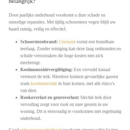
belangrijk?
Door jaarlijks onderhoud voorkomt u dure schade en
onnodige reparaties. Met tijdig schoorsteen vegen blijft uw
haard zuinig, veilig en effectief.
Schoorsteenbrand:
Creosoot
vormt een brandbare
teerlaag. Zonder reiniging kan deze laag ontbranden en
schade veroorzaken die hoge kosten met zich
meebrengt.
Koolmonoxidevergiftiging:
Een vervuild kanaal
verstoort de trek. Hierdoor kunnen gevaarlijke gassen
zoals
koolmonoxide
in huis komen, met alle risico’s
van dien.
Rookoverlast en geuroverlast:
Slechte trek door
vervuiling zorgt voor rook en nare geuren in uw
woning. Dit is eenvoudig te voorkomen met regelmatig
onderhoud.
Goed
schoorsteenonderhoud
voorkomt onverwachte kosten