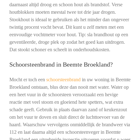
daarnaast altijd droog en schoon hout als brandstof. Verse
houtblokken moeten meestal twee tot drie jaar drogen.
Stookhout is ideaal te gebruiken als het minder dan ongeveer
twintig procent vocht bevat. Dit kunt u zelf meten met een
eenvoudige vochtmeter voor hout. Tip: sla brandhout op een
geventileerde, droge plek op zodat het goed kan uitdrogen.
Dat stookt schoner en scheelt in onderhoudskosten.
Schoorsteenbrand in Beemte Broekland?
Mocht er toch een
schoorsteenbrand
in uw woning in Beemte
Broekland ontstaan, blus deze dan nooit met water. Water op
een heet vuur in de schoorsteen veroorzaakt een hevige
reactie met veel stoom en gloeiend hete spetters, wat extra
schade geeft. Gebruik in plaats daarvan zand of keukenzout
om het vuur te doven en sluit direct de luchttoevoer van de
haard. Waarschuw vervolgens onmiddellijk de brandweer via
112 en laat daarna altijd een schoorsteenveger in Beemte
Broekland een uitgebreide inspectie uitvoeren voordat u weer