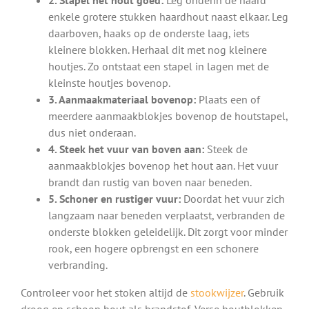
enkele grotere stukken haardhout naast elkaar. Leg
daarboven, haaks op de onderste laag, iets
kleinere blokken. Herhaal dit met nog kleinere
houtjes. Zo ontstaat een stapel in lagen met de
kleinste houtjes bovenop.
3. Aanmaakmateriaal bovenop:
Plaats een of
meerdere aanmaakblokjes bovenop de houtstapel,
dus niet onderaan.
4. Steek het vuur van boven aan:
Steek de
aanmaakblokjes bovenop het hout aan. Het vuur
brandt dan rustig van boven naar beneden.
5. Schoner en rustiger vuur:
Doordat het vuur zich
langzaam naar beneden verplaatst, verbranden de
onderste blokken geleidelijk. Dit zorgt voor minder
rook, een hogere opbrengst en een schonere
verbranding.
Controleer voor het stoken altijd de
stookwijzer
. Gebruik
droog en schoon hout als brandstof. Verse houtblokken