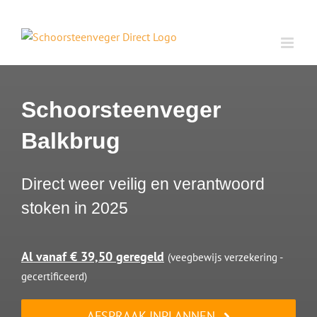
Ga
naar
inhoud
Schoorsteenveger
Balkbrug
Direct weer veilig en verantwoord
stoken in 2025
Al vanaf € 39,50 geregeld
(veegbewijs verzekering -
gecertificeerd)
AFSPRAAK INPLANNEN