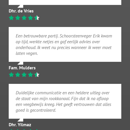
Dhr. de Vries
Een betrouwbare partij. Schoorsteenveger Erik kwam
op tijd, werkte netjes en gaf eerlijk advies over
onderhoud. Ik weet nu precies wanneer ik weer moet
laten vegen.
Fam. Mulders
Duidelijke communicatie en een heldere uitleg over
de staat van mijn rookkanaal. Fijn dat ik na afloop
een veegbewijs kreeg. Het geeft vertrouwen dat alles
goed is gecontroleerd.
Dhr. Yilmaz