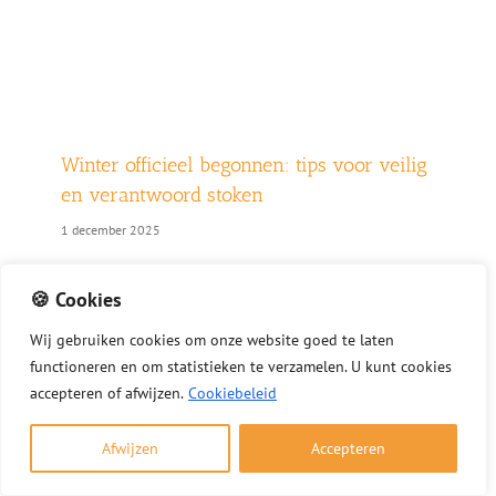
Winter officieel begonnen: tips voor veilig
en verantwoord stoken
1 december 2025
Nu de winter officieel is begonnen, wilt u
🍪 Cookies
misschien genieten van een warm haardvuur. Met
deze tips stookt u veilig, verantwoord en volgens
Wij
gebruiken
cookies
om
onze
website
goed
te
laten
de geldende regels. Veilig en verantwoord stoken
functioneren
en
om
statistieken
te
verzamelen.
U
kunt
cookies
kort samengevat Gebruik alleen droog en schoon
accepteren of afwijzen.
Cookiebeleid
hout Laat de [...]
Afwijzen
Accepteren