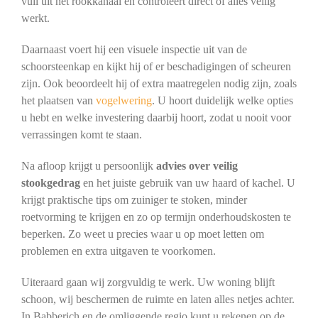
vuil uit het rookkanaal en controleert direct of alles veilig
werkt.
Daarnaast voert hij een visuele inspectie uit van de
schoorsteenkap en kijkt hij of er beschadigingen of scheuren
zijn. Ook beoordeelt hij of extra maatregelen nodig zijn, zoals
het plaatsen van
vogelwering
. U hoort duidelijk welke opties
u hebt en welke investering daarbij hoort, zodat u nooit voor
verrassingen komt te staan.
Na afloop krijgt u persoonlijk
advies over veilig
stookgedrag
en het juiste gebruik van uw haard of kachel. U
krijgt praktische tips om zuiniger te stoken, minder
roetvorming te krijgen en zo op termijn onderhoudskosten te
beperken. Zo weet u precies waar u op moet letten om
problemen en extra uitgaven te voorkomen.
Uiteraard gaan wij zorgvuldig te werk. Uw woning blijft
schoon, wij beschermen de ruimte en laten alles netjes achter.
In Babberich en de omliggende regio kunt u rekenen op de