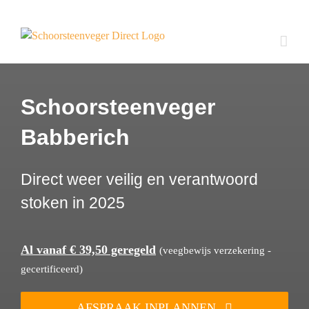
Ga
naar
inhoud
Schoorsteenveger
Babberich
Direct weer veilig en verantwoord
stoken in 2025
Al vanaf € 39,50 geregeld
(veegbewijs verzekering -
gecertificeerd)
AFSPRAAK INPLANNEN