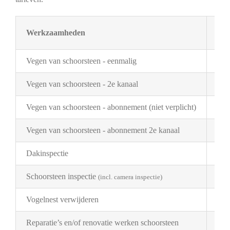
Werkzaamheden
Tar
Vegen van schoorsteen - eenmalig
€ 3
Vegen van schoorsteen - 2e kanaal
€ 2
Vegen van schoorsteen - abonnement (niet verplicht)
€ 3
Vegen van schoorsteen - abonnement 2e kanaal
€ 1
Dakinspectie
€ 2
Schoorsteen inspectie
€ 1
(incl. camera inspectie)
Vogelnest verwijderen
Pri
Reparatie’s en/of renovatie werken schoorsteen
Pri