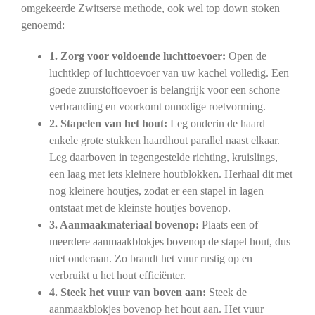
omgekeerde Zwitserse methode, ook wel top down stoken
genoemd:
1. Zorg voor voldoende luchttoevoer:
Open de
luchtklep of luchttoevoer van uw kachel volledig. Een
goede zuurstoftoevoer is belangrijk voor een schone
verbranding en voorkomt onnodige roetvorming.
2. Stapelen van het hout:
Leg onderin de haard
enkele grote stukken haardhout parallel naast elkaar.
Leg daarboven in tegengestelde richting, kruislings,
een laag met iets kleinere houtblokken. Herhaal dit met
nog kleinere houtjes, zodat er een stapel in lagen
ontstaat met de kleinste houtjes bovenop.
3. Aanmaakmateriaal bovenop:
Plaats een of
meerdere aanmaakblokjes bovenop de stapel hout, dus
niet onderaan. Zo brandt het vuur rustig op en
verbruikt u het hout efficiënter.
4. Steek het vuur van boven aan:
Steek de
aanmaakblokjes bovenop het hout aan. Het vuur