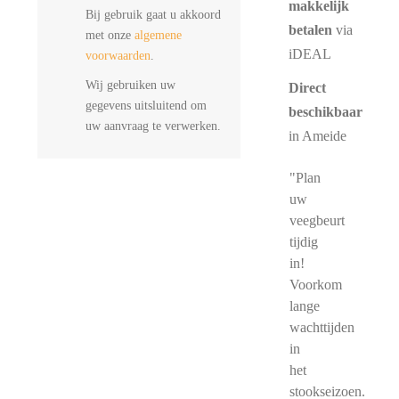
makkelijk
Bij gebruik gaat u akkoord
betalen
via
met onze
algemene
iDEAL
voorwaarden
.
Wij gebruiken uw
Direct
gegevens uitsluitend om
beschikbaar
uw aanvraag te verwerken.
in Ameide
"Plan
uw
veegbeurt
tijdig
in!
Voorkom
lange
wachttijden
in
het
stookseizoen.