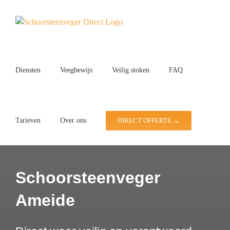
Ga
naar
inhoud
Diensten
Veegbewijs
Veilig stoken
FAQ
Tarieven
Over ons
DIRECT OFFERTE →
Schoorsteenveger
Ameide