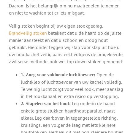
Daarom is het belangrijk om nu maatregelen te nemen
en niet te wachten tot er iets misgaat.
Veilig stoken begint bij uw eigen stookgedrag.
Brandveilig stoken
betekent dat u de haard op de juiste
manier aansteekt en dat u schoon en droog hout
gebruikt. Hieronder leggen wij stap voor stap uit hoe u
uw houtkachel veilig aansteekt volgens de omgekeerde
Zwitserse methode, ook wel top down stoken genoemd:
Open de
1. Zorg voor voldoende luchttoevoer:
luchtklep of luchttoevoer van uw kachel volledig.
Te weinig lucht zorgt voor veel rook, meer aanslag
in het rookkanaal en extra risico op verstopping.
Leg onderin de haard
2. Stapelen van het hout:
enkele grote stukken haardhout parallel naast
elkaar. Leg daarboven in tegengestelde richting,
kruislings, een volgende laag met iets kleinere
houtblokken. Herhaal dit met nog kleinere houtjes