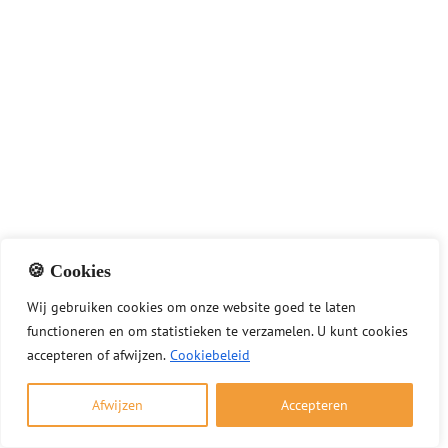
🍪 Cookies
Rookterugslag vanuit de haard: tips en
oplossingen
Wij
gebruiken
cookies
om
onze
website
goed
te
laten
functioneren
en
om
statistieken
te
verzamelen.
U
kunt
cookies
3 december 2025
accepteren of afwijzen.
Cookiebeleid
Rook vanuit de haard die terug uw woning
inkomt, duidt vaak op een probleem met de
Afwijzen
Accepteren
schoorsteen of ventilatie. Goed stookgedrag en