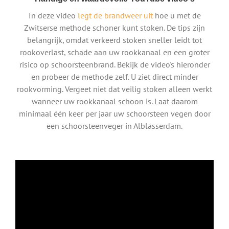
In deze video
legt de brandweer uit
hoe u met de
Zwitserse methode schoner kunt stoken. De tips zijn
belangrijk, omdat verkeerd stoken sneller leidt tot
rookoverlast, schade aan uw rookkanaal en een groter
risico op schoorsteenbrand. Bekijk de video's hieronder
en probeer de methode zelf. U ziet direct minder
rookvorming. Vergeet niet dat veilig stoken alleen werkt
wanneer uw rookkanaal schoon is. Laat daarom
minimaal één keer per jaar uw schoorsteen vegen door
een schoorsteenveger in Alblasserdam.