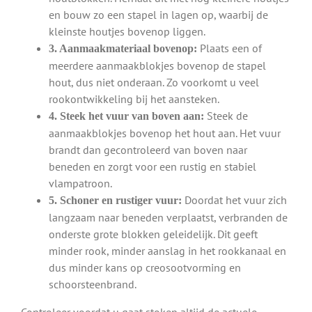
en bouw zo een stapel in lagen op, waarbij de
kleinste houtjes bovenop liggen.
Plaats een of
3. Aanmaakmateriaal bovenop:
meerdere aanmaakblokjes bovenop de stapel
hout, dus niet onderaan. Zo voorkomt u veel
rookontwikkeling bij het aansteken.
Steek de
4. Steek het vuur van boven aan:
aanmaakblokjes bovenop het hout aan. Het vuur
brandt dan gecontroleerd van boven naar
beneden en zorgt voor een rustig en stabiel
vlampatroon.
Doordat het vuur zich
5. Schoner en rustiger vuur:
langzaam naar beneden verplaatst, verbranden de
onderste grote blokken geleidelijk. Dit geeft
minder rook, minder aanslag in het rookkanaal en
dus minder kans op creosootvorming en
schoorsteenbrand.
Controleer voordat u gaat stoken altijd de actuele