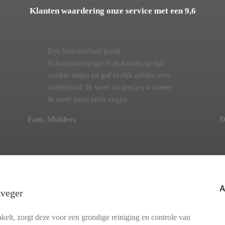
Klanten waardering onze service met een 9,6
Een betrouwbare partij.
Schoorsteenveger Erik kwam op tijd,
werkte netjes en gaf eerlijk advies over
onderhoud. Ik weet nu precies wanneer
ik weer moet laten vegen.
Fam. Mulders
D
A
nveger
elt, zorgt deze voor een grondige reiniging en controle van