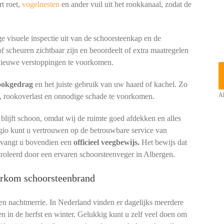
t roet,
vogelnesten
en ander vuil uit het rookkanaal, zodat de
e visuele inspectie uit van de schoorsteenkap en de
of scheuren zichtbaar zijn en beoordeelt of extra maatregelen
ieuwe verstoppingen te voorkomen.
tookgedrag
en het juiste gebruik van uw haard of kachel. Zo
, rookoverlast en onnodige schade te voorkomen.
Al
lijft schoon, omdat wij de ruimte goed afdekken en alles
egio kunt u vertrouwen op de betrouwbare service van
ntvangt u bovendien een
officieel veegbewijs.
Het bewijs dat
troleerd door een ervaren schoorsteenveger in Albergen.
oorkom schoorsteenbrand
een nachtmerrie. In Nederland vinden er dagelijks meerdere
en in de herfst en winter. Gelukkig kunt u zelf veel doen om