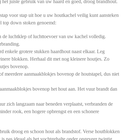
 bij het juiste gebruik van uw haard en goed, droog brandhout.
stap voor stap uit hoe u uw houtkachel veilig kunt aansteken
l top down stoken genoemd:
de luchtklep of luchttoevoer van uw kachel volledig.
rbranding.
d enkele grotere stukken haardhout naast elkaar. Leg
einere blokken. Herhaal dit met nog kleinere houtjes. Zo
outjes bovenop.
of meerdere aanmaakblokjes bovenop de houtstapel, dus niet
aanmaakblokjes bovenop het hout aan. Het vuur brandt dan
ur zich langzaam naar beneden verplaatst, verbranden de
 minder rook, een hogere opbrengst en een schonere
bruik droog en schoon hout als brandstof. Verse houtblokken
 is pas ideaal als het vochtgehalte onder ongeveer twintig