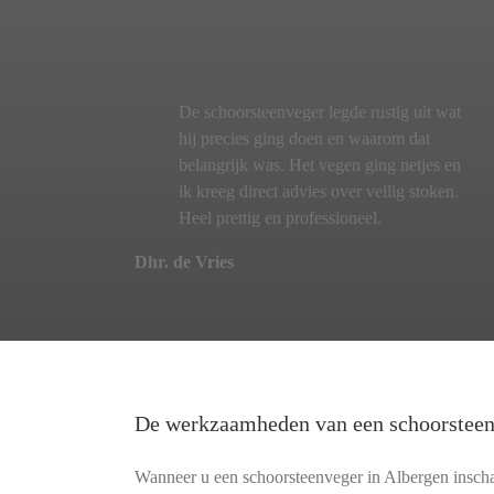
De schoorsteenveger legde rustig uit wat
hij precies ging doen en waarom dat
belangrijk was. Het vegen ging netjes en
ik kreeg direct advies over veilig stoken.
Heel prettig en professioneel.
Dhr. de Vries
De werkzaamheden van een schoorstee
Wanneer u een schoorsteenveger in Albergen inschak