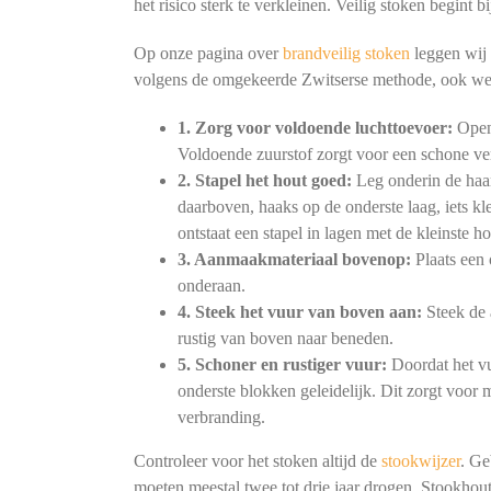
het risico sterk te verkleinen. Veilig stoken begint
Op onze pagina over
brandveilig stoken
leggen wij 
volgens de omgekeerde Zwitserse methode, ook we
1. Zorg voor voldoende luchttoevoer:
Open 
Voldoende zuurstof zorgt voor een schone ve
2. Stapel het hout goed:
Leg onderin de haar
daarboven, haaks op de onderste laag, iets kl
ontstaat een stapel in lagen met de kleinste h
3. Aanmaakmateriaal bovenop:
Plaats een 
onderaan.
4. Steek het vuur van boven aan:
Steek de 
rustig van boven naar beneden.
5. Schoner en rustiger vuur:
Doordat het vu
onderste blokken geleidelijk. Dit zorgt voor
verbranding.
Controleer voor het stoken altijd de
stookwijzer
. Ge
moeten meestal twee tot drie jaar drogen. Stookhout