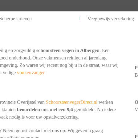
Scherpe tarieven
Veegbewijs verzekering
ilig en zorgvuldig
schoorsteen vegen in Albergen
. Een
goed onderhoud. Onze vakmensen reinigen al jarenlang
omgeving. Zo waren wij recent nog bij u in de straat, waar wij
P
n veilige
vonkenvanger
.
B
rovincie Overijssel van
SchoorsteenvegerDirect.nl
werken
O
e klanten
beoordelen ons met een 9,6
gemiddeld. Na iedere
V
 vaak nodig is voor uw opstalverzekering.
? Neem gerust contact met ons op. Wij geven u graag
P
rpe offerte voor u op.