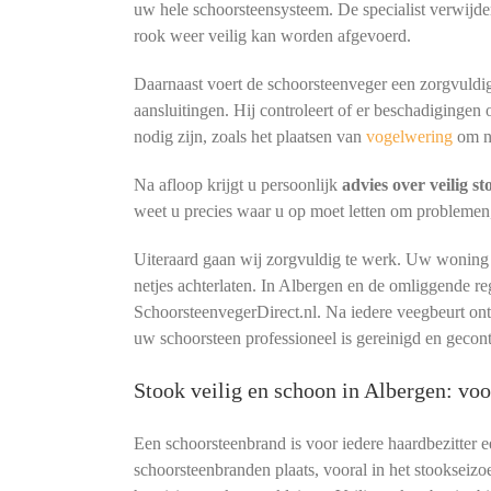
uw hele schoorsteensysteem. De specialist verwijder
rook weer veilig kan worden afgevoerd.
Daarnaast voert de schoorsteenveger een zorgvuldig
aansluitingen. Hij controleert of er beschadigingen 
nodig zijn, zoals het plaatsen van
vogelwering
om n
Na afloop krijgt u persoonlijk
advies over veilig s
weet u precies waar u op moet letten om problemen
Uiteraard gaan wij zorgvuldig te werk. Uw woning b
netjes achterlaten. In Albergen en de omliggende r
SchoorsteenvegerDirect.nl. Na iedere veegbeurt o
uw schoorsteen professioneel is gereinigd en gecon
Stook veilig en schoon in Albergen: v
Een schoorsteenbrand is voor iedere haardbezitter 
schoorsteenbranden plaats, vooral in het stookseizo