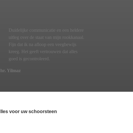
Duidelijke communicatie en een heldere
uitleg over de staat van mijn rookkanaal.
Fijn dat ik na afloop een veegbewijs
kreeg. Het geeft vertrouwen dat alles
goed is gecontroleerd.
hr. Yilmaz
lles voor uw schoorsteen