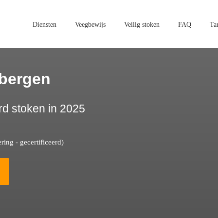
Diensten
Veegbewijs
Veilig stoken
FAQ
Ta
lbergen
rd stoken in 2025
ing - gecertificeerd)