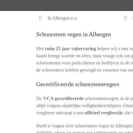
In Albergen e.o.
Schoorsteen vegen in Albergen
Met
ruim 25 jaar vakervaring
helpen wij u met ve
haard brengt warmte en sfeer, maar vraagt ook om 
schoorstenen voor particulieren en bedrijven in de 
de schoorsteen hebben geveegd en voorzien van ee
Gecertificeerde schoorsteenvegers
De
VCA gecertificeerde
schoorsteenvegers in de p
altijd volgens duidelijke veiligheidsrichtlijnen. Onz
veegbeurt ontvangt u een
officieel veegbewijs
, dat
Heeft u vragen over schoorsteen vegen in Albergen
duidelijk advies en maken een vrijblijvende en sche