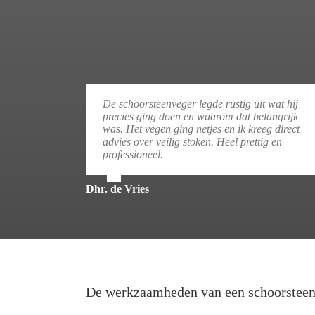
De schoorsteenveger legde rustig uit wat hij
precies ging doen en waarom dat belangrijk
was. Het vegen ging netjes en ik kreeg direct
advies over veilig stoken. Heel prettig en
professioneel.
Dhr. de Vries
De werkzaamheden van een schoorstee