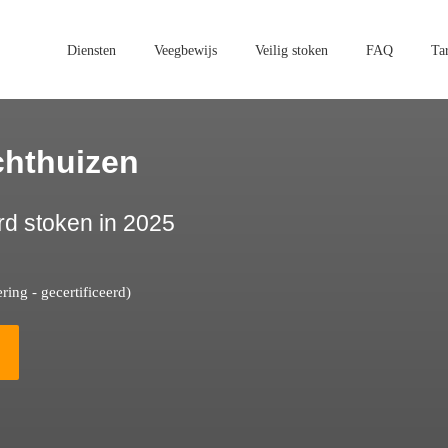
Diensten
Veegbewijs
Veilig stoken
FAQ
Ta
chthuizen
rd stoken in 2025
ing - gecertificeerd)