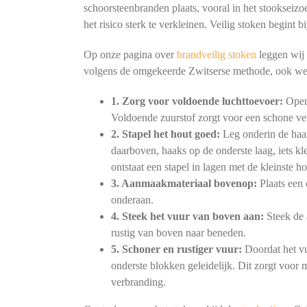
schoorsteenbranden plaats, vooral in het stookseizo
het risico sterk te verkleinen. Veilig stoken begint
Op onze pagina over
brandveilig stoken
leggen wij 
volgens de omgekeerde Zwitserse methode, ook we
1. Zorg voor voldoende luchttoevoer:
Open 
Voldoende zuurstof zorgt voor een schone ve
2. Stapel het hout goed:
Leg onderin de haar
daarboven, haaks op de onderste laag, iets kl
ontstaat een stapel in lagen met de kleinste h
3. Aanmaakmateriaal bovenop:
Plaats een 
onderaan.
4. Steek het vuur van boven aan:
Steek de 
rustig van boven naar beneden.
5. Schoner en rustiger vuur:
Doordat het vu
onderste blokken geleidelijk. Dit zorgt voor
verbranding.