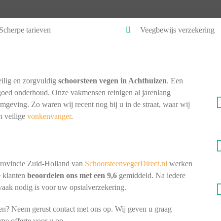
Scherpe tarieven
Veegbewijs verzekering
ilig en zorgvuldig
schoorsteen vegen in Achthuizen
. Een
goed onderhoud. Onze vakmensen reinigen al jarenlang
omgeving. Zo waren wij recent nog bij u in de straat, waar wij
n veilige
vonkenvanger
.
provincie Zuid-Holland van
SchoorsteenvegerDirect.nl
werken
e klanten
beoordelen ons met een 9,6
gemiddeld. Na iedere
 vaak nodig is voor uw opstalverzekering.
en? Neem gerust contact met ons op. Wij geven u graag
rpe offerte voor u op.