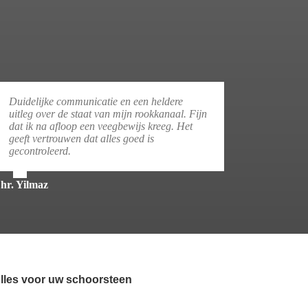
Duidelijke communicatie en een heldere
uitleg over de staat van mijn rookkanaal. Fijn
dat ik na afloop een veegbewijs kreeg. Het
geeft vertrouwen dat alles goed is
gecontroleerd.
hr. Yilmaz
lles voor uw schoorsteen