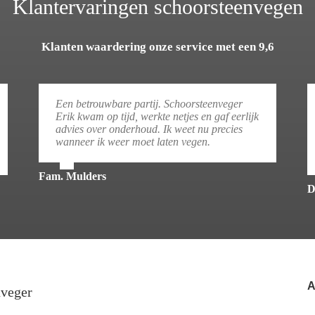
Klantervaringen schoorsteenvegen
Klanten waardering onze service met een 9,6
Een betrouwbare partij. Schoorsteenveger
Erik kwam op tijd, werkte netjes en gaf eerlijk
advies over onderhoud. Ik weet nu precies
wanneer ik weer moet laten vegen.
Fam. Mulders
D
A
nveger