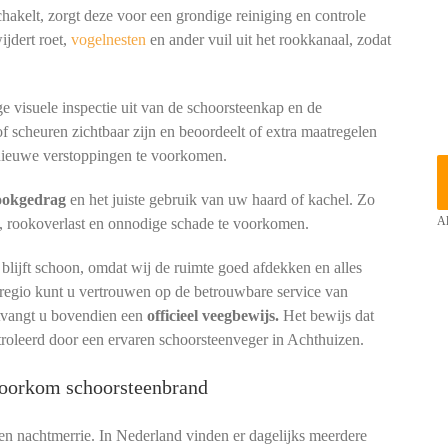
akelt, zorgt deze voor een grondige reiniging en controle
ijdert roet,
vogelnesten
en ander vuil uit het rookkanaal, zodat
e visuele inspectie uit van de schoorsteenkap en de
of scheuren zichtbaar zijn en beoordeelt of extra maatregelen
ieuwe verstoppingen te voorkomen.
tookgedrag
en het juiste gebruik van uw haard of kachel. Zo
, rookoverlast en onnodige schade te voorkomen.
Al
lijft schoon, omdat wij de ruimte goed afdekken en alles
 regio kunt u vertrouwen op de betrouwbare service van
ntvangt u bovendien een
officieel veegbewijs.
Het bewijs dat
troleerd door een ervaren schoorsteenveger in Achthuizen.
 voorkom schoorsteenbrand
een nachtmerrie. In Nederland vinden er dagelijks meerdere