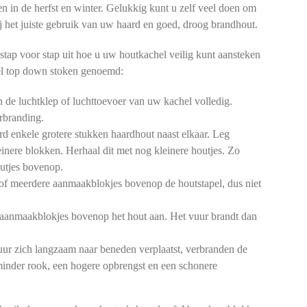
en in de herfst en winter. Gelukkig kunt u zelf veel doen om
 bij het juiste gebruik van uw haard en goed, droog brandhout.
stap voor stap uit hoe u uw houtkachel veilig kunt aansteken
l top down stoken genoemd:
de luchtklep of luchttoevoer van uw kachel volledig.
rbranding.
d enkele grotere stukken haardhout naast elkaar. Leg
einere blokken. Herhaal dit met nog kleinere houtjes. Zo
outjes bovenop.
of meerdere aanmaakblokjes bovenop de houtstapel, dus niet
aanmaakblokjes bovenop het hout aan. Het vuur brandt dan
ur zich langzaam naar beneden verplaatst, verbranden de
 minder rook, een hogere opbrengst en een schonere