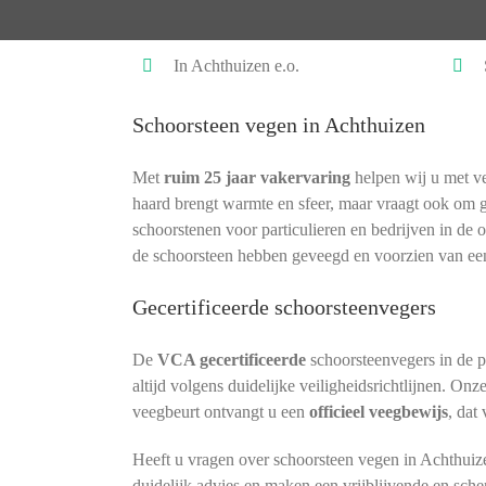
In Achthuizen e.o.
Schoorsteen vegen in Achthuizen
Met
ruim 25 jaar vakervaring
helpen wij u met ve
haard brengt warmte en sfeer, maar vraagt ook om 
schoorstenen voor particulieren en bedrijven in de 
de schoorsteen hebben geveegd en voorzien van ee
Gecertificeerde schoorsteenvegers
De
VCA gecertificeerde
schoorsteenvegers in de 
altijd volgens duidelijke veiligheidsrichtlijnen. Onz
veegbeurt ontvangt u een
officieel veegbewijs
, dat
Heeft u vragen over schoorsteen vegen in Achthuiz
duidelijk advies en maken een vrijblijvende en sche