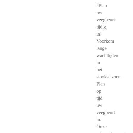
"Plan
uw
veegbeurt
tijdig
in!
Voorkom
lange
wachttijden
in
het
stookseizoen.
Plan
op
tijd
uw
veegbeurt
in.
Onze