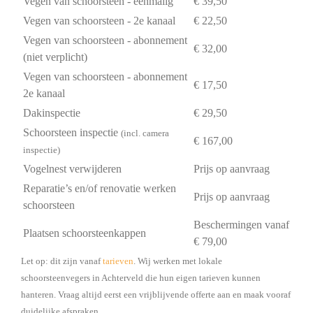
Vegen van schoorsteen - eenmalig
€ 39,50
Vegen van schoorsteen - 2e kanaal
€ 22,50
Vegen van schoorsteen - abonnement
€ 32,00
(niet verplicht)
Vegen van schoorsteen - abonnement
€ 17,50
2e kanaal
Dakinspectie
€ 29,50
Schoorsteen inspectie
(incl. camera
€ 167,00
inspectie)
Vogelnest verwijderen
Prijs op aanvraag
Reparatie’s en/of renovatie werken
Prijs op aanvraag
schoorsteen
Beschermingen vanaf
Plaatsen schoorsteenkappen
€ 79,00
Let op: dit zijn vanaf
tarieven
. Wij werken met lokale
schoorsteenvegers in Achterveld die hun eigen tarieven kunnen
hanteren. Vraag altijd eerst een vrijblijvende offerte aan en maak vooraf
duidelijke afspraken.