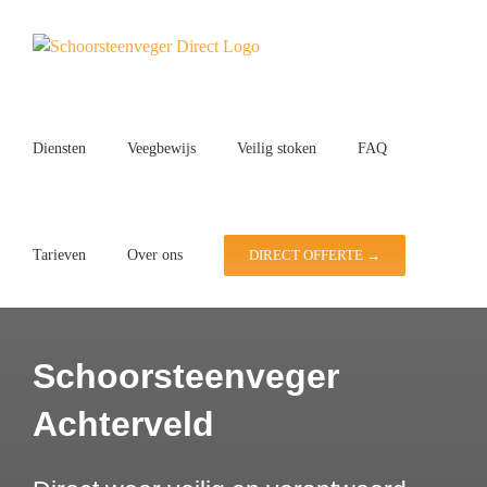
Ga
naar
inhoud
Diensten
Veegbewijs
Veilig stoken
FAQ
Tarieven
Over ons
DIRECT OFFERTE →
Schoorsteenveger
Achterveld