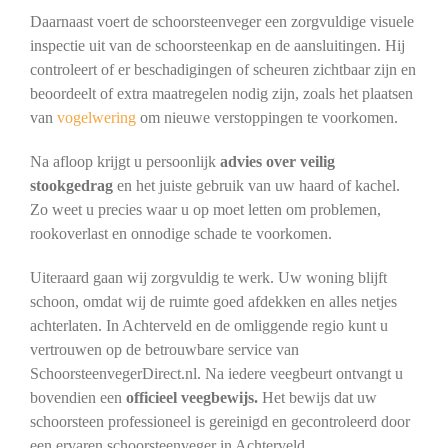
Daarnaast voert de schoorsteenveger een zorgvuldige visuele
inspectie uit van de schoorsteenkap en de aansluitingen. Hij
controleert of er beschadigingen of scheuren zichtbaar zijn en
beoordeelt of extra maatregelen nodig zijn, zoals het plaatsen
van
vogelwering
om nieuwe verstoppingen te voorkomen.
Na afloop krijgt u persoonlijk
advies over veilig
stookgedrag
en het juiste gebruik van uw haard of kachel.
Zo weet u precies waar u op moet letten om problemen,
rookoverlast en onnodige schade te voorkomen.
Uiteraard gaan wij zorgvuldig te werk. Uw woning blijft
schoon, omdat wij de ruimte goed afdekken en alles netjes
achterlaten. In Achterveld en de omliggende regio kunt u
vertrouwen op de betrouwbare service van
SchoorsteenvegerDirect.nl. Na iedere veegbeurt ontvangt u
bovendien een
officieel veegbewijs.
Het bewijs dat uw
schoorsteen professioneel is gereinigd en gecontroleerd door
een ervaren schoorsteenveger in Achterveld.