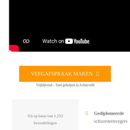
VEEGAFSPRAAK MAKEN
Vrijblijvend – Snel geholpen in Achterveld
Gediplomeerde
9,6 op basis van 1.253
schoorsteenvegers
beoordelingen