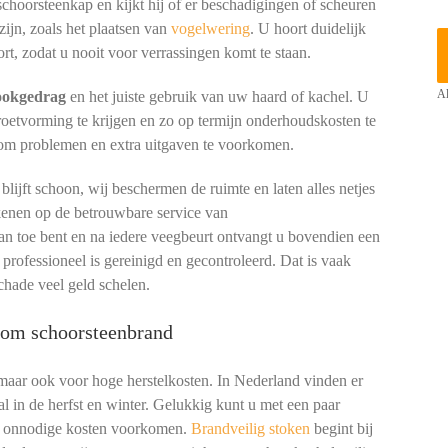
 schoorsteenkap en kijkt hij of er beschadigingen of scheuren
zijn, zoals het plaatsen van
vogelwering
. U hoort duidelijk
rt, zodat u nooit voor verrassingen komt te staan.
tookgedrag
en het juiste gebruik van uw haard of kachel. U
Al
 roetvorming te krijgen en zo op termijn onderhoudskosten te
 om problemen en extra uitgaven te voorkomen.
ijft schoon, wij beschermen de ruimte en laten alles netjes
kenen op de betrouwbare service van
an toe bent en na iedere veegbeurt ontvangt u bovendien een
 professioneel is gereinigd en gecontroleerd. Dat is vaak
chade veel geld schelen.
rkom schoorsteenbrand
 maar ook voor hoge herstelkosten. In Nederland vinden er
l in de herfst en winter. Gelukkig kunt u met een paar
en onnodige kosten voorkomen.
Brandveilig stoken
begint bij