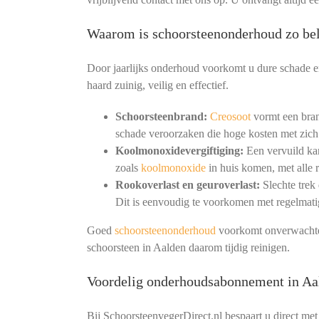
Waarom is schoorsteenonderhoud zo bel
Door jaarlijks onderhoud voorkomt u dure schade en
haard zuinig, veilig en effectief.
Schoorsteenbrand:
Creosoot
vormt een bran
schade veroorzaken die hoge kosten met zich
Koolmonoxidevergiftiging:
Een vervuild kan
zoals
koolmonoxide
in huis komen, met alle r
Rookoverlast en geuroverlast:
Slechte trek
Dit is eenvoudig te voorkomen met regelmat
Goed
schoorsteenonderhoud
voorkomt onverwachte 
schoorsteen in Aalden daarom tijdig reinigen.
Voordelig onderhoudsabonnement in Aa
Bij SchoorsteenvegerDirect.nl bespaart u direct met