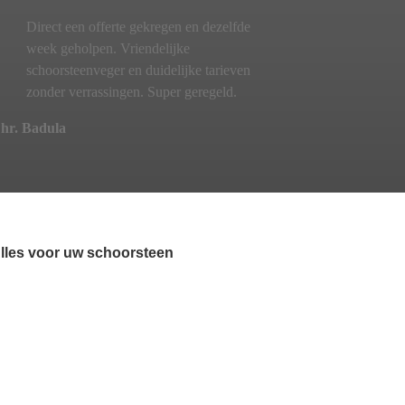
Direct een offerte gekregen en dezelfde
week geholpen. Vriendelijke
schoorsteenveger en duidelijke tarieven
zonder verrassingen. Super geregeld.
hr. Badula
lles voor uw schoorsteen