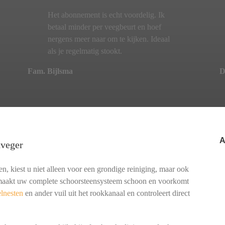
Het abonnement is echt voordelig. Ik
betaal minder per veegbeurt en hoef
nergens meer naar om te kijken. Ideaal
als je regelmatig stookt.
Fam. Bijlsma
D
A
nveger
, kiest u niet alleen voor een grondige reiniging, maar ook
t maakt uw complete schoorsteensysteem schoon en voorkomt
lnesten
en ander vuil uit het rookkanaal en controleert direct