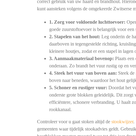
correct gebruik van uw haard en brandhout. Hierond
kunt aansteken volgens de omgekeerde Zwitserse 
1. Zorg voor voldoende luchttoevoer:
Open 
goede zuurstoftoevoer is belangrijk voor ee
2. Stapelen van het hout:
Leg onderin de haa
daarboven in tegengestelde richting, kruislin
kleinere houtjes, zodat er een stapel in lagen
3. Aanmaakmateriaal bovenop:
Plaats een 
onderaan. Zo brandt het vuur rustig op en verb
4. Steek het vuur van boven aan:
Steek de 
boven naar beneden, waardoor het hout gelijk
5. Schoner en rustiger vuur:
Doordat het vu
onderste grote blokken geleidelijk. Dit zorg
efficiëntere, schonere verbranding. U haalt z
rookkanaal.
Controleer voor u gaat stoken altijd de
stookwijzer
.
gemeenten waar tijdelijk stookadvies geldt. Gebruik