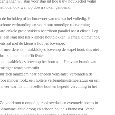
er leggen wij stap voor stap uit hoe u uw houtkachel veilig
methode, ook wel top down stoken genoemd:
de luchtklep of luchttoevoer van uw kachel volledig. Een
n schone verbranding en voorkomt onnodige roetvorming.
rd enkele grote stukken haardhout parallel naast elkaar. Leg
gs, een laag met iets kleinere houtblokken. Herhaal dit met nog
 ontstaat met de kleinste houtjes bovenop.
of meerdere aanmaakblokjes bovenop de stapel hout, dus niet
ruikt u het hout efficiënter.
aanmaakblokjes bovenop het hout aan. Het vuur brandt van
matiger wordt verbruikt.
ur zich langzaam naar beneden verplaatst, verbranden de
t voor minder rook, een hogere verbrandingstemperatuur en een
o meer warmte uit hetzelfde hout en beperkt vervuiling in het
 Zo voorkomt u onnodige rookoverlast en eventuele boetes in
 daarnaast altijd droog en schoon hout als brandstof. Verse