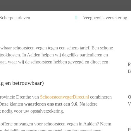
Scherpe tarieven
Veegbewijs verzekering
wbaar schoorsteen vegen tegen een scherp tarief. Een schone
tookkosten. In Aalden helpen wij dagelijks particulieren en
aat, waar wij de schoorsteen hebben geveegd en direct een
P
B
ig en betrouwbaar)
provincie Drenthe van
SchoorsteenvegerDirect.nl
combineren
O
 Onze klanten
waarderen ons met een 9,6
. Na iedere
V
k nodig voor uw opstalverzekering.
e offerte ontvangen voor schoorsteen vegen in Aalden? Neem
P
en duidelijk en transparant voorstel, zonder verrassingen.