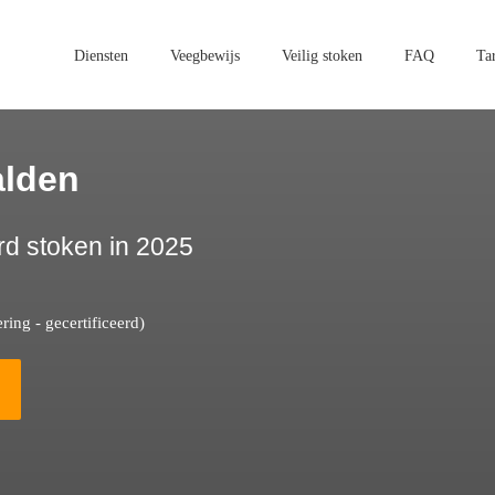
Diensten
Veegbewijs
Veilig stoken
FAQ
Ta
alden
rd stoken in 2025
ing - gecertificeerd)