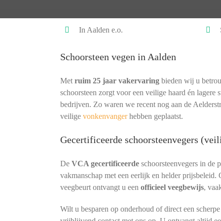
In Aalden e.o.
Schoorsteen vegen in Aalden
Met
ruim 25 jaar vakervaring
bieden wij u betrou
schoorsteen zorgt voor een veilige haard én lagere s
bedrijven. Zo waren we recent nog aan de Aelderstr
veilige
vonkenvanger
hebben geplaatst.
Gecertificeerde schoorsteenvegers (veil
De
VCA gecertificeerde
schoorsteenvegers in de 
vakmanschap met een eerlijk en helder prijsbeleid.
veegbeurt ontvangt u een
officieel veegbewijs
, vaa
Wilt u besparen op onderhoud of direct een scherp
vrijblijvend contact met ons op. U ontvangt altijd e