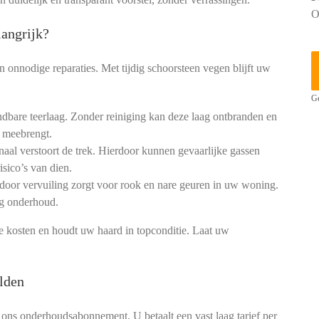
O
angrijk?
 onnodige reparaties. Met tijdig schoorsteen vegen blijft uw
Ge
dbare teerlaag. Zonder reiniging kan deze laag ontbranden en
 meebrengt.
aal verstoort de trek. Hierdoor kunnen gevaarlijke gassen
isico’s van dien.
 door vervuiling zorgt voor rook en nare geuren in uw woning.
ig onderhoud.
kosten en houdt uw haard in topconditie. Laat uw
lden
 ons onderhoudsabonnement. U betaalt een vast laag tarief per