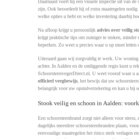
Daarnaast voert hij een visuele inspectie uit van de
zijn. Ook beoordeelt hij of extra maatregelen nodig 
welke opties u hebt en welke investering daarbij hoo
Na afloop krijgt u persoonlijk
advies over veilig s
krijgt praktische tips om zuiniger te stoken, minder
beperken. Zo weet u precies waar u op moet letten
Uiteraard gaan wij zorgvuldig te werk. Uw woning bl
achter. In Aalden en de omliggende regio kunt u re
SchoorsteenvegerDirect.nl. U weet vooraf waar u a
officieel veegbewijs
, het bewijs dat uw schoorsteen
belangrijk voor uw opstalverzekering en kan u bij s
Stook veilig en schoon in Aalden: voo
Een schoorsteenbrand zorgt niet alleen voor stress,
dagelijks meerdere schoorsteenbranden plaats, voora
eenvoudige maatregelen het risico sterk verlagen 