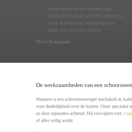
Snelle service en een scherpe prijs.
Binnen een half uur was alles schoon en
kreeg ik meteen het veegbewijs mee.
Prima prijs en goede service!
Mevr. Koopmans
De werkzaamheden van een schoorstee
Wanneer u een schoorsteenveger inschakelt in Aalden
voor duidelijkheid over de kosten. Onze specialis
zo dure reparaties achteraf. Hij verwijdert roet,
voge
of alles veilig werkt.