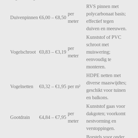
RVS
pinnen
met
per
polycarbonaat
basis;
Duivenpinnen
€
6,00 – €
8,50
meter
effectief
tegen
duiven
en
meeuwen.
Kunststof
of
PVC
schroot
met
per
Vogelschroot
€
0,83 – €
3,19
muiswering;
meter
eenvoudig
te
monteren.
HDPE
netten
met
diverse
maaswijdtes;
Vogelnetten
€
0,32 – €
1,95
per
m²
geschikt
voor
tuinen
en
balkons.
Kunststof
gaas
voor
per
dakgoten;
voorkomt
Gootdrain
€
4,84 – €
7,95
meter
nestvorming
en
verstoppingen.
Borstels
voor
onder