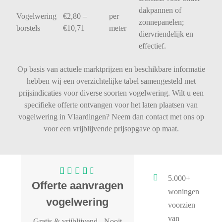
dakpannen
of
Vogelwering
€
2,80 –
per
zonnepanelen;
borstels
€
10,71
meter
diervriendelijk
en
effectief.
Op basis van actuele marktprijzen en beschikbare informatie
hebben wij een overzichtelijke tabel samengesteld met
prijsindicaties voor diverse soorten vogelwering. Wilt u een
specifieke offerte ontvangen voor het laten plaatsen van
vogelwering in Vlaardingen? Neem dan contact met ons op
voor een vrijblijvende prijsopgave op maat.
5.000+
Offerte aanvragen
woningen
vogelwering
voorzien
van
Gratis & vrijblijvend
- Nooit