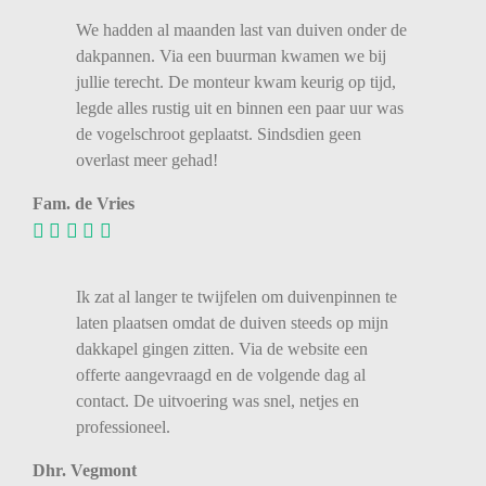
We
hadden
al
maanden
last
van
duiven
onder
de
dakpannen.
Via
een
buurman
kwamen
we
bij
jullie
terecht.
De
monteur
kwam
keurig
op
tijd,
legde
alles
rustig
uit
en
binnen
een
paar
uur
was
de
vogelschroot
geplaatst.
Sindsdien
geen
overlast
meer
gehad!
Fam. de Vries
Ik zat al langer te twijfelen om duivenpinnen te
laten plaatsen omdat de duiven steeds op mijn
dakkapel gingen zitten. Via de website een
offerte aangevraagd en de volgende dag al
contact. De uitvoering was snel, netjes en
professioneel.
Dhr. Vegmont