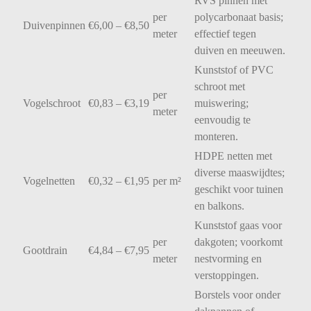
RVS
pinnen
met
per
polycarbonaat
basis;
Duivenpinnen
€
6,00 – €
8,50
meter
effectief
tegen
duiven
en
meeuwen.
Kunststof
of
PVC
schroot
met
per
Vogelschroot
€
0,83 – €
3,19
muiswering;
meter
eenvoudig
te
monteren.
HDPE
netten
met
diverse
maaswijdtes;
Vogelnetten
€
0,32 – €
1,95
per
m²
geschikt
voor
tuinen
en
balkons.
Kunststof
gaas
voor
per
dakgoten;
voorkomt
Gootdrain
€
4,84 – €
7,95
meter
nestvorming
en
verstoppingen.
Borstels
voor
onder