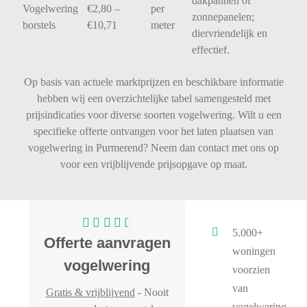
dakpannen
of
Vogelwering
€
2,80 –
per
zonnepanelen;
borstels
€
10,71
meter
diervriendelijk
en
effectief.
Op basis van actuele marktprijzen en beschikbare informatie
hebben wij een overzichtelijke tabel samengesteld met
prijsindicaties voor diverse soorten vogelwering. Wilt u een
specifieke offerte ontvangen voor het laten plaatsen van
vogelwering in Purmerend? Neem dan contact met ons op
voor een vrijblijvende prijsopgave op maat.
5.000+
Offerte aanvragen
woningen
vogelwering
voorzien
van
Gratis & vrijblijvend
- Nooit
vogelwering