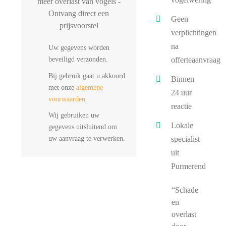
meer overlast van vogels -
Ontvang direct een
Geen
prijsvoorstel
verplichtingen
na
Uw gegevens worden
beveiligd verzonden.
offerteaanvraag
Bij gebruik gaat u akkoord
Binnen
met onze
algemene
24 uur
voorwaarden
.
reactie
Wij gebruiken uw
Lokale
gegevens uitsluitend om
uw aanvraag te verwerken.
specialist
uit
Purmerend
“Schade
en
overlast