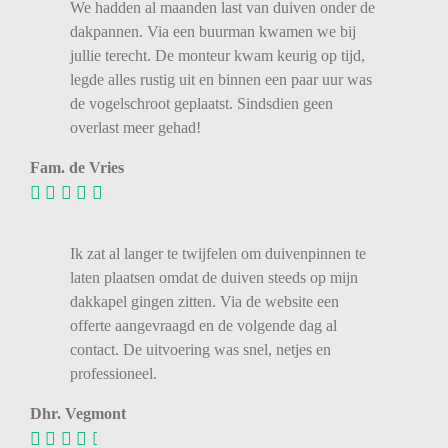
We
hadden
al
maanden
last
van
duiven
onder
de
dakpannen.
Via
een
buurman
kwamen
we
bij
jullie
terecht.
De
monteur
kwam
keurig
op
tijd,
legde
alles
rustig
uit
en
binnen
een
paar
uur
was
de
vogelschroot
geplaatst.
Sindsdien
geen
overlast
meer
gehad!
Fam. de Vries
Ik zat al langer te twijfelen om duivenpinnen te
laten plaatsen omdat de duiven steeds op mijn
dakkapel gingen zitten. Via de website een
offerte aangevraagd en de volgende dag al
contact. De uitvoering was snel, netjes en
professioneel.
Dhr. Vegmont