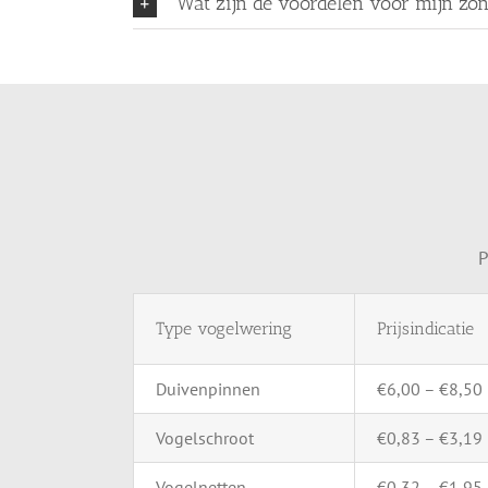
Wat zijn de voordelen voor mijn zo
P
Type
vogelwering
Prijsindicatie
Duivenpinnen
€
6,00 – €
8,50
Vogelschroot
€
0,83 – €
3,19
Vogelnetten
€
0,32 – €
1,95