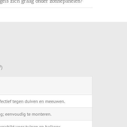
gels zich graag onder zonnepanelen?
²)
fectief
tegen
duiven
en
meeuwen.
ng;
eenvoudig
te
monteren.
geschikt
voor
tuinen
en
balkons.