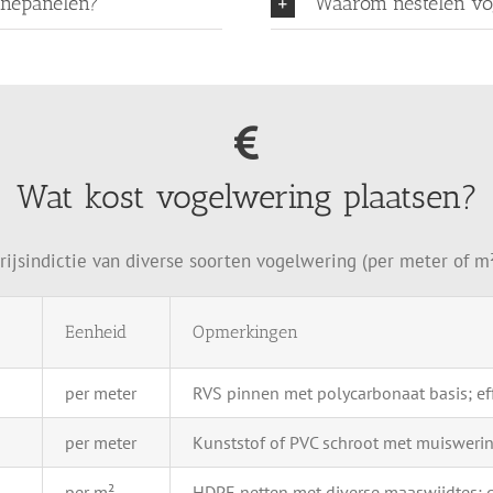
nnepanelen?
Waarom nestelen vo
Wat kost vogelwering plaatsen?
rijsindictie van diverse soorten vogelwering (per meter of m
Eenheid
Opmerkingen
per
meter
RVS
pinnen
met
polycarbonaat
basis;
ef
per
meter
Kunststof
of
PVC
schroot
met
muisweri
per
m²
HDPE
netten
met
diverse
maaswijdtes;