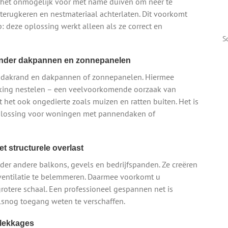
 het onmogelijk voor met name duiven om neer te
 terugkeren en nestmateriaal achterlaten. Dit voorkomt
 deze oplossing werkt alleen als ze correct en
S
onder dakpannen en zonnepanelen
uw dakrand en dakpannen of zonnepanelen. Hiermee
king nestelen – een veelvoorkomende oorzaak van
 het ook ongedierte zoals muizen en ratten buiten. Het is
 oplossing voor woningen met pannendaken of
t structurele overlast
er andere balkons, gevels en bedrijfspanden. Ze creëren
e ventilatie te belemmeren. Daarmee voorkomt u
grotere schaal. Een professioneel gespannen net is
lsnog toegang weten te verschaffen.
 lekkages