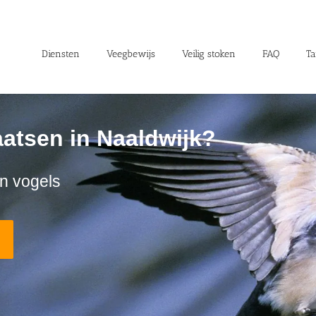
Diensten
Veegbewijs
Veilig stoken
FAQ
Ta
aatsen in Naaldwijk?
n vogels