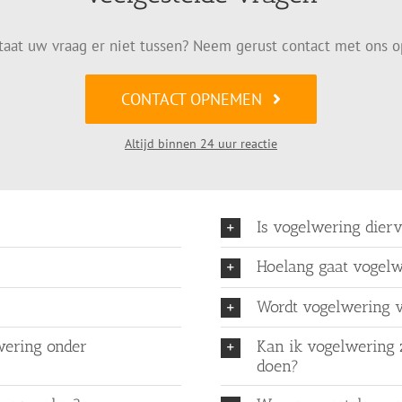
taat uw vraag er niet tussen? Neem gerust contact met ons o
CONTACT OPNEMEN
Altijd binnen 24 uur reactie
Is vogelwering dierv
Hoelang gaat vogel
Wordt vogelwering v
wering onder
Kan ik vogelwering z
doen?