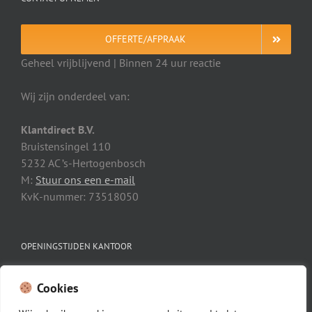
OFFERTE/AFPRAAK
Geheel vrijblijvend | Binnen 24 uur reactie
Wij zijn onderdeel van:
Klantdirect B.V.
Bruistensingel 110
5232 AC ’s-Hertogenbosch
M:
Stuur ons een e-mail
KvK-nummer: 73518050
OPENINGSTIJDEN KANTOOR
Maandag t/m vrijdag: 08:00 – 18:00
Cookies