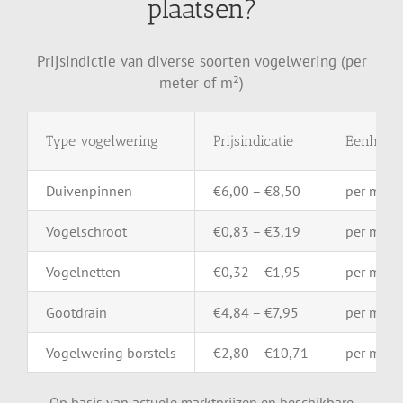
plaatsen?
Prijsindictie van diverse soorten vogelwering (per
meter of m²)
Type
vogelwering
Prijsindicatie
Eenheid
Duivenpinnen
€
6,00 – €
8,50
per
mete
Vogelschroot
€
0,83 – €
3,19
per
mete
Vogelnetten
€
0,32 – €
1,95
per
m²
Gootdrain
€
4,84 – €
7,95
per
mete
Vogelwering
borstels
€
2,80 – €
10,71
per
mete
Op basis van actuele marktprijzen en beschikbare