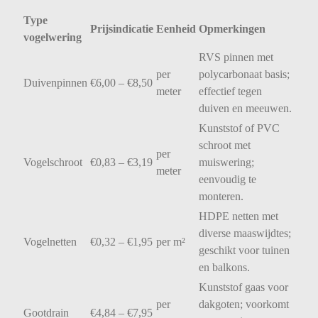
Type
Prijsindicatie
Eenheid
Opmerkingen
vogelwering
RVS
pinnen
met
per
polycarbonaat
basis;
Duivenpinnen
€
6,00 – €
8,50
meter
effectief
tegen
duiven
en
meeuwen.
Kunststof
of
PVC
schroot
met
per
Vogelschroot
€
0,83 – €
3,19
muiswering;
meter
eenvoudig
te
monteren.
HDPE
netten
met
diverse
maaswijdtes;
Vogelnetten
€
0,32 – €
1,95
per
m²
geschikt
voor
tuinen
en
balkons.
Kunststof
gaas
voor
per
dakgoten;
voorkomt
Gootdrain
€
4,84 – €
7,95