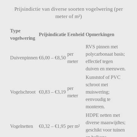
Prijsindictie van diverse soorten vogelwering (per
meter of m²)
Type
Prijsindicatie
Eenheid
Opmerkingen
vogelwering
RVS
pinnen
met
per
polycarbonaat
basis;
Duivenpinnen
€
6,00 – €
8,50
meter
effectief
tegen
duiven
en
meeuwen.
Kunststof
of
PVC
schroot
met
per
Vogelschroot
€
0,83 – €
3,19
muiswering;
meter
eenvoudig
te
monteren.
HDPE
netten
met
diverse
maaswijdtes;
Vogelnetten
€
0,32 – €
1,95
per
m²
geschikt
voor
tuinen