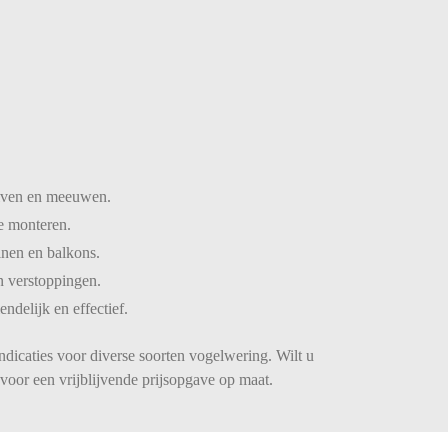
iven
en
meeuwen.
te
monteren.
inen
en
balkons.
n
verstoppingen.
iendelijk
en
effectief.
ndicaties voor diverse soorten vogelwering. Wilt u
voor een vrijblijvende prijsopgave op maat.