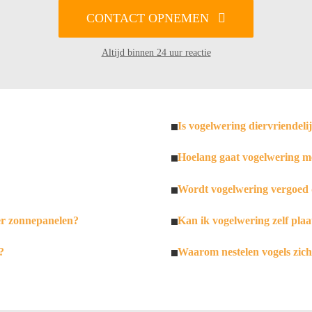
CONTACT OPNEMEN
Altijd binnen 24 uur reactie
Is vogelwering diervriendeli
Hoelang gaat vogelwering m
Wordt vogelwering vergoed 
er zonnepanelen?
Kan ik vogelwering zelf plaa
?
Waarom nestelen vogels zic