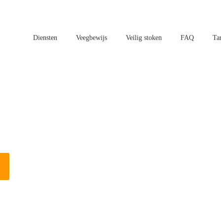
Diensten
Veegbewijs
Veilig stoken
FAQ
Ta
aatsen in Grave?
n vogels