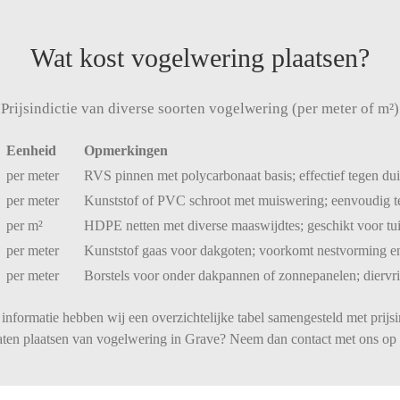
Wat kost vogelwering plaatsen?
Prijsindictie van diverse soorten vogelwering (per meter of m²)
Eenheid
Opmerkingen
per
meter
RVS
pinnen
met
polycarbonaat
basis;
effectief
tegen
du
per
meter
Kunststof
of
PVC
schroot
met
muiswering;
eenvoudig
per
m²
HDPE
netten
met
diverse
maaswijdtes;
geschikt
voor
tu
per
meter
Kunststof
gaas
voor
dakgoten;
voorkomt
nestvorming
e
per
meter
Borstels
voor
onder
dakpannen
of
zonnepanelen;
diervr
informatie hebben wij een overzichtelijke tabel samengesteld met prijsi
laten plaatsen van vogelwering in Grave? Neem dan contact met ons op 