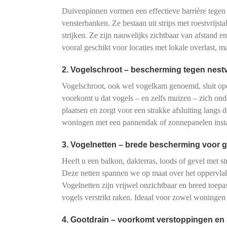
Duivenpinnen vormen een effectieve barrière tegen
vensterbanken. Ze bestaan uit strips met roestvrijs
strijken. Ze zijn nauwelijks zichtbaar van afstand e
vooral geschikt voor locaties met lokale overlast, 
2. Vogelschroot – bescherming tegen nes
Vogelschroot, ook wel vogelkam genoemd, sluit o
voorkomt u dat vogels – en zelfs muizen – zich onde
plaatsen en zorgt voor een strakke afsluiting langs d
woningen met een pannendak of zonnepanelen instal
3. Vogelnetten – brede bescherming voor g
Heeft u een balkon, dakterras, loods of gevel met s
Deze netten spannen we op maat over het oppervlak
Vogelnetten zijn vrijwel onzichtbaar en breed toe
vogels verstrikt raken. Ideaal voor zowel woningen
4. Gootdrain – voorkomt verstoppingen en