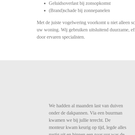
Geluidsoverlast bij zonsopkomst
(Brand)schade bij zonnepanelen
Met de juiste vogelwering voorkomt u niet alleen s
uw woning. Wij gebruiken uitsluitend duurzame, eff
door ervaren specialisten.
We
hadden
al
maanden
last
van
duiven
onder
de
dakpannen.
Via
een
buurman
kwamen
we
bij
jullie
terecht.
De
monteur
kwam
keurig
op
tijd,
legde
alles
rustig
uit
en
binnen
een
paar
uur
was
de