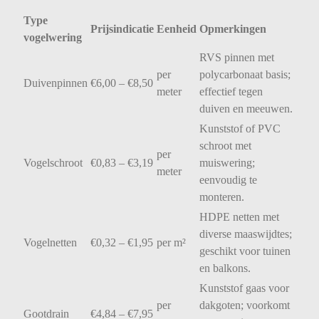
Type
Prijsindicatie
Eenheid
Opmerkingen
vogelwering
RVS
pinnen
met
per
polycarbonaat
basis;
Duivenpinnen
€
6,00 – €
8,50
meter
effectief
tegen
duiven
en
meeuwen.
Kunststof
of
PVC
schroot
met
per
Vogelschroot
€
0,83 – €
3,19
muiswering;
meter
eenvoudig
te
monteren.
HDPE
netten
met
diverse
maaswijdtes;
Vogelnetten
€
0,32 – €
1,95
per
m²
geschikt
voor
tuinen
en
balkons.
Kunststof
gaas
voor
per
dakgoten;
voorkomt
Gootdrain
€
4,84 – €
7,95