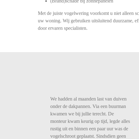
(Brand)schade bij zonnepanelen
Met de juiste vogelwering voorkomt u niet alleen s
uw woning. Wij gebruiken uitsluitend duurzame, eff
door ervaren specialisten.
We
hadden
al
maanden
last
van
duiven
onder
de
dakpannen.
Via
een
buurman
kwamen
we
bij
jullie
terecht.
De
monteur
kwam
keurig
op
tijd,
legde
alles
rustig
uit
en
binnen
een
paar
uur
was
de
vogelschroot
geplaatst.
Sindsdien
geen