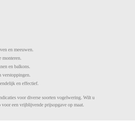
iven
en
meeuwen.
te
monteren.
inen
en
balkons.
n
verstoppingen.
iendelijk
en
effectief.
ndicaties voor diverse soorten vogelwering. Wilt u
voor een vrijblijvende prijsopgave op maat.