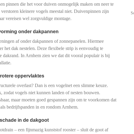
talen pinnen die het voor duiven onmogelijk maken om neer te
n verstoren kleinere vogels meestal niet. Duivenpinnen zijn
S
maar vereisen wel zorgvuldige montage.
tvorming onder dakpannen
peningen af onder dakpannen of zonnepanelen. Hiermee
r het dak nestelen. Deze flexibele strip is eenvoudig te
de dakrand. In Arnhem zien we dat dit vooral populair is bij
latie.
rotere oppervlaktes
tructurele overlast? Dan is een vogelnet een slimme keuze.
, zodat vogels niet kunnen landen of nesten bouwen.
pasbaar, maar moeten goed gespannen zijn om te voorkomen dat
n als bedrijfspanden in en rondom Arnhem.
 schade in de dakgoot
drain – een fijnmazig kunststof rooster – sluit de goot af