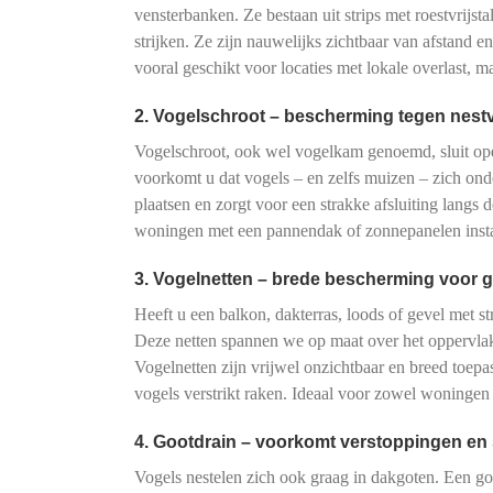
vensterbanken. Ze bestaan uit strips met roestvrijs
strijken. Ze zijn nauwelijks zichtbaar van afstand e
vooral geschikt voor locaties met lokale overlast, 
2. Vogelschroot – bescherming tegen nes
Vogelschroot, ook wel vogelkam genoemd, sluit o
voorkomt u dat vogels – en zelfs muizen – zich onde
plaatsen en zorgt voor een strakke afsluiting langs 
woningen met een pannendak of zonnepanelen instal
3. Vogelnetten – brede bescherming voor g
Heeft u een balkon, dakterras, loods of gevel met s
Deze netten spannen we op maat over het oppervlak
Vogelnetten zijn vrijwel onzichtbaar en breed toe
vogels verstrikt raken. Ideaal voor zowel woninge
4. Gootdrain – voorkomt verstoppingen en
Vogels nestelen zich ook graag in dakgoten. Een goot