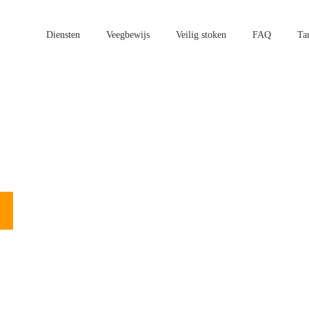
Diensten
Veegbewijs
Veilig stoken
FAQ
Ta
aatsen in Arnhem?
n vogels