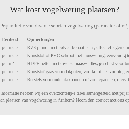
Wat kost vogelwering plaatsen?
Prijsindictie van diverse soorten vogelwering (per meter of m²)
Eenheid
Opmerkingen
per
meter
RVS
pinnen
met
polycarbonaat
basis;
effectief
tegen
du
per
meter
Kunststof
of
PVC
schroot
met
muiswering;
eenvoudig
per
m²
HDPE
netten
met
diverse
maaswijdtes;
geschikt
voor
tu
per
meter
Kunststof
gaas
voor
dakgoten;
voorkomt
nestvorming
e
per
meter
Borstels
voor
onder
dakpannen
of
zonnepanelen;
diervr
informatie hebben wij een overzichtelijke tabel samengesteld met prijsi
laten plaatsen van vogelwering in Arnhem? Neem dan contact met ons op 