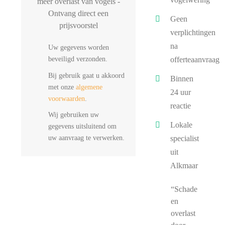
meer overlast van vogels -
Ontvang direct een
Geen
prijsvoorstel
verplichtingen
na
Uw gegevens worden
beveiligd verzonden.
offerteaanvraag
Bij gebruik gaat u akkoord
Binnen
met onze
algemene
24 uur
voorwaarden
.
reactie
Wij gebruiken uw
Lokale
gegevens uitsluitend om
uw aanvraag te verwerken.
specialist
uit
Alkmaar
“Schade
en
overlast