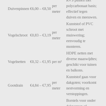
RVS
pinnen
met
per
polycarbonaat
basis;
Duivenpinnen
€
6,00 – €
8,50
meter
effectief
tegen
duiven
en
meeuwen.
Kunststof
of
PVC
schroot
met
per
Vogelschroot
€
0,83 – €
3,19
muiswering;
meter
eenvoudig
te
monteren.
HDPE
netten
met
diverse
maaswijdtes;
Vogelnetten
€
0,32 – €
1,95
per
m²
geschikt
voor
tuinen
en
balkons.
Kunststof
gaas
voor
per
dakgoten;
voorkomt
Gootdrain
€
4,84 – €
7,95
meter
nestvorming
en
verstoppingen.
Borstels
voor
onder