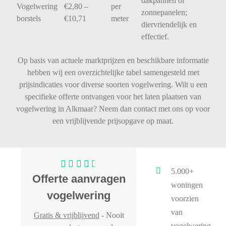
dakpannen
of
Vogelwering
€
2,80 –
per
zonnepanelen;
borstels
€
10,71
meter
diervriendelijk
en
effectief.
Op basis van actuele marktprijzen en beschikbare informatie
hebben wij een overzichtelijke tabel samengesteld met
prijsindicaties voor diverse soorten vogelwering. Wilt u een
specifieke offerte ontvangen voor het laten plaatsen van
vogelwering in Alkmaar? Neem dan contact met ons op voor
een vrijblijvende prijsopgave op maat.
5.000+
Offerte aanvragen
woningen
vogelwering
voorzien
van
Gratis & vrijblijvend
- Nooit
vogelwering