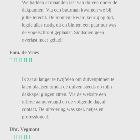
We
hadden
al
maanden
last
van
duiven
onder
de
dakpannen.
Via
een
buurman
kwamen
we
bij
jullie
terecht.
De
monteur
kwam
keurig
op
tijd,
legde
alles
rustig
uit
en
binnen
een
paar
uur
was
de
vogelschroot
geplaatst.
Sindsdien
geen
overlast
meer
gehad!
Fam. de Vries
Ik zat al langer te twijfelen om duivenpinnen te
laten plaatsen omdat de duiven steeds op mijn
dakkapel gingen zitten. Via de website een
offerte aangevraagd en de volgende dag al
contact. De uitvoering was snel, netjes en
professioneel.
Dhr. Vegmont