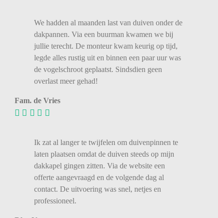
We
hadden
al
maanden
last
van
duiven
onder
de
dakpannen.
Via
een
buurman
kwamen
we
bij
jullie
terecht.
De
monteur
kwam
keurig
op
tijd,
legde
alles
rustig
uit
en
binnen
een
paar
uur
was
de
vogelschroot
geplaatst.
Sindsdien
geen
overlast
meer
gehad!
Fam. de Vries
Ik zat al langer te twijfelen om duivenpinnen te
laten plaatsen omdat de duiven steeds op mijn
dakkapel gingen zitten. Via de website een
offerte aangevraagd en de volgende dag al
contact. De uitvoering was snel, netjes en
professioneel.