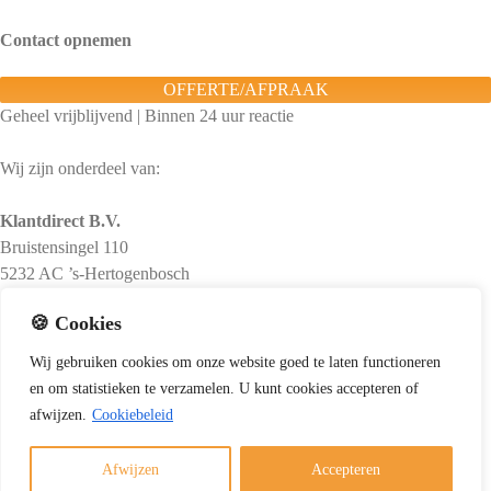
Contact opnemen
OFFERTE/AFPRAAK
Geheel vrijblijvend | Binnen 24 uur reactie
Wij zijn onderdeel van:
Klantdirect B.V.
Bruistensingel 110
5232 AC ’s-Hertogenbosch
M:
Stuur ons een e-mail
🍪 Cookies
KvK-nummer: 73518050
Wij
gebruiken
cookies
om
onze
website
goed
te
laten
functioneren
Openingstijden kantoor
en
om
statistieken
te
verzamelen.
U
kunt
cookies
accepteren of
afwijzen.
Cookiebeleid
Maandag t/m vrijdag: 08:00 – 18:00
Copyright 2012 - 2025 Schoorsteenvegerdirect.nl |
Gouden Gids
|
Afwijzen
Accepteren
Algemene voorwaarden
|
Privacyverklaring
|
Cookiebeleid
|