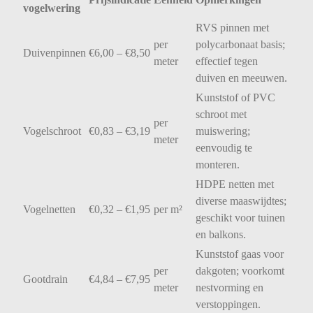
vogelwering
RVS
pinnen
met
per
polycarbonaat
basis;
Duivenpinnen
€
6,00 – €
8,50
meter
effectief
tegen
duiven
en
meeuwen.
Kunststof
of
PVC
schroot
met
per
Vogelschroot
€
0,83 – €
3,19
muiswering;
meter
eenvoudig
te
monteren.
HDPE
netten
met
diverse
maaswijdtes;
Vogelnetten
€
0,32 – €
1,95
per
m²
geschikt
voor
tuinen
en
balkons.
Kunststof
gaas
voor
per
dakgoten;
voorkomt
Gootdrain
€
4,84 – €
7,95
meter
nestvorming
en
verstoppingen.