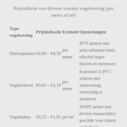
Prijsindictie van diverse soorten vogelwering (per
meter of m²)
Type
Prijsindicatie
Eenheid
Opmerkingen
vogelwering
RVS
pinnen
met
per
polycarbonaat
basis;
Duivenpinnen
€
6,00 – €
8,50
meter
effectief
tegen
duiven
en
meeuwen.
Kunststof
of
PVC
schroot
met
per
Vogelschroot
€
0,83 – €
3,19
muiswering;
meter
eenvoudig
te
monteren.
HDPE
netten
met
diverse
maaswijdtes;
Vogelnetten
€
0,32 – €
1,95
per
m²
geschikt
voor
tuinen