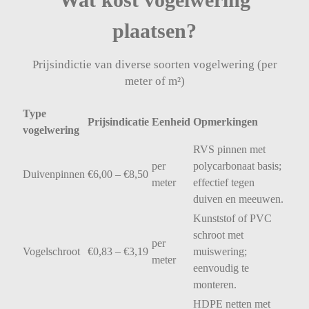
plaatsen?
Prijsindictie van diverse soorten vogelwering (per
meter of m²)
Type
Prijsindicatie
Eenheid
Opmerkingen
vogelwering
RVS
pinnen
met
per
polycarbonaat
basis;
Duivenpinnen
€
6,00 – €
8,50
meter
effectief
tegen
duiven
en
meeuwen.
Kunststof
of
PVC
schroot
met
per
Vogelschroot
€
0,83 – €
3,19
muiswering;
meter
eenvoudig
te
monteren.
HDPE
netten
met