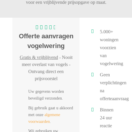
voor een vrijblijvende prijsopgave op maat.
5.000+
Offerte aanvragen
woningen
vogelwering
voorzien
van
Gratis & vrijblijvend
- Nooit
vogelwering
meer overlast van vogels -
Ontvang direct een
Geen
prijsvoorstel
verplichtingen
na
Uw gegevens worden
beveiligd verzonden.
offerteaanvraag
Bij gebruik gaat u akkoord
Binnen
met onze
algemene
24 uur
voorwaarden
.
reactie
Wij gebruiken uw