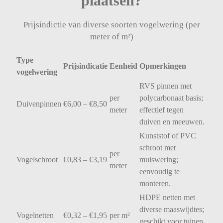
plaatsen?
Prijsindictie van diverse soorten vogelwering (per
meter of m²)
Type
Prijsindicatie
Eenheid
Opmerkingen
vogelwering
RVS
pinnen
met
per
polycarbonaat
basis;
Duivenpinnen
€
6,00 – €
8,50
meter
effectief
tegen
duiven
en
meeuwen.
Kunststof
of
PVC
schroot
met
per
Vogelschroot
€
0,83 – €
3,19
muiswering;
meter
eenvoudig
te
monteren.
HDPE
netten
met
diverse
maaswijdtes;
Vogelnetten
€
0,32 – €
1,95
per
m²
geschikt
voor
tuinen