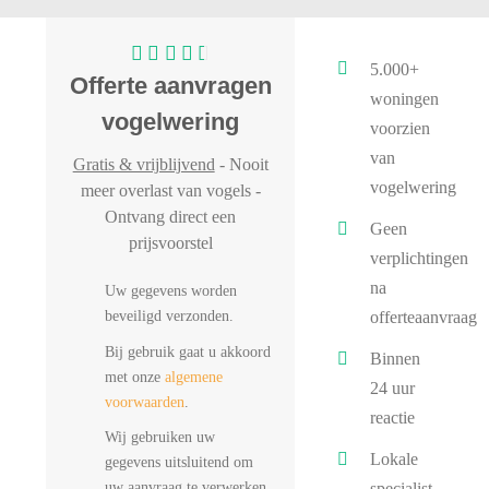
5.000+
Offerte aanvragen
woningen
vogelwering
voorzien
van
Gratis & vrijblijvend
- Nooit
vogelwering
meer overlast van vogels -
Ontvang direct een
Geen
prijsvoorstel
verplichtingen
na
Uw gegevens worden
beveiligd verzonden.
offerteaanvraag
Bij gebruik gaat u akkoord
Binnen
met onze
algemene
24 uur
voorwaarden
.
reactie
Wij gebruiken uw
Lokale
gegevens uitsluitend om
uw aanvraag te verwerken.
specialist