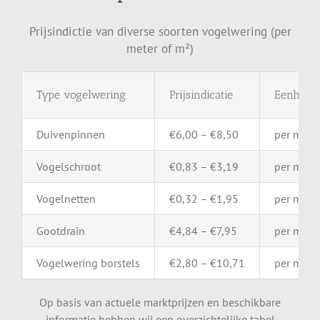
Prijsindictie van diverse soorten vogelwering (per
meter of m²)
Type
vogelwering
Prijsindicatie
Eenheid
Duivenpinnen
€
6,00 – €
8,50
per
mete
Vogelschroot
€
0,83 – €
3,19
per
mete
Vogelnetten
€
0,32 – €
1,95
per
m²
Gootdrain
€
4,84 – €
7,95
per
mete
Vogelwering
borstels
€
2,80 – €
10,71
per
mete
Op basis van actuele marktprijzen en beschikbare
informatie hebben wij een overzichtelijke tabel