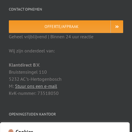
CONTACT OPNEMEN
OFFERTE/AFPRAAK
Geheel vrijblijvend | Binnen 24 uur reactie
Wij zijn onderdeel van:
Klantdirect B.V.
Bruistensingel 110
5232 AC ’s-Hertogenbosch
M:
Stuur ons een e-mail
KvK-nummer: 73518050
OPENINGSTIJDEN KANTOOR
Maandag t/m vrijdag: 08:00 – 18:00
Cookies