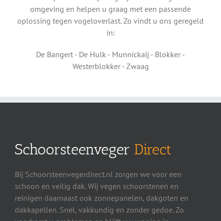
omgeving en helpen u graag met een passende
oplossing tegen vogeloverlast. Zo vindt u ons geregeld
in:
De Bangert - De Hulk - Munnickaij - Blokker -
Westerblokker - Zwaag
Schoorsteenveger
Direct
Bij Schoorsteenvegerdirect.nl zorgen we voor een
schoon en veilig dak. Wij vegen schoorstenen en
reinigen daarnaast ook zonnepanelen, dakgoten en
dakkapellen. Snel, vakkundig en zonder gedoe. Zo