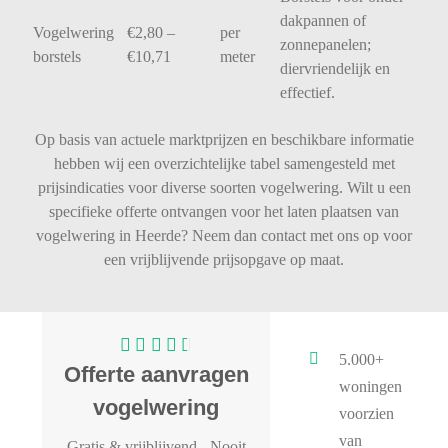
dakpannen
of
Vogelwering
€
2,80 –
per
zonnepanelen;
borstels
€
10,71
meter
diervriendelijk
en
effectief.
Op basis van actuele marktprijzen en beschikbare informatie
hebben wij een overzichtelijke tabel samengesteld met
prijsindicaties voor diverse soorten vogelwering. Wilt u een
specifieke offerte ontvangen voor het laten plaatsen van
vogelwering in Heerde? Neem dan contact met ons op voor
een vrijblijvende prijsopgave op maat.
5.000+
Offerte aanvragen
woningen
vogelwering
voorzien
van
Gratis & vrijblijvend
- Nooit