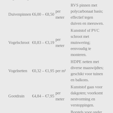
RVS
pinnen
met
per
polycarbonaat
basis;
Duivenpinnen
€
6,00 – €
8,50
meter
effectief
tegen
duiven
en
meeuwen.
Kunststof
of
PVC
schroot
met
per
Vogelschroot
€
0,83 – €
3,19
muiswering;
meter
eenvoudig
te
monteren.
HDPE
netten
met
diverse
maaswijdtes;
Vogelnetten
€
0,32 – €
1,95
per
m²
geschikt
voor
tuinen
en
balkons.
Kunststof
gaas
voor
per
dakgoten;
voorkomt
Gootdrain
€
4,84 – €
7,95
meter
nestvorming
en
verstoppingen.
Borstels
voor
onder