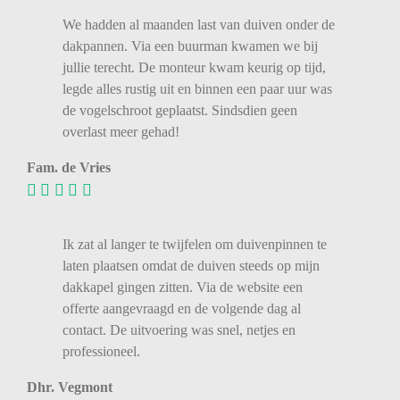
We
hadden
al
maanden
last
van
duiven
onder
de
dakpannen.
Via
een
buurman
kwamen
we
bij
jullie
terecht.
De
monteur
kwam
keurig
op
tijd,
legde
alles
rustig
uit
en
binnen
een
paar
uur
was
de
vogelschroot
geplaatst.
Sindsdien
geen
overlast
meer
gehad!
Fam. de Vries
Ik zat al langer te twijfelen om duivenpinnen te
laten plaatsen omdat de duiven steeds op mijn
dakkapel gingen zitten. Via de website een
offerte aangevraagd en de volgende dag al
contact. De uitvoering was snel, netjes en
professioneel.
Dhr. Vegmont