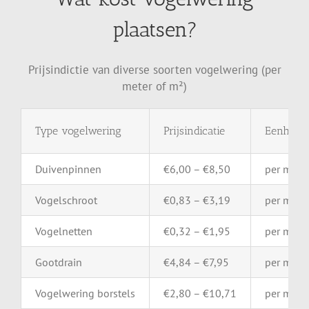
plaatsen?
Prijsindictie van diverse soorten vogelwering (per
meter of m²)
Type
vogelwering
Prijsindicatie
Eenheid
Duivenpinnen
€
6,00 – €
8,50
per
mete
Vogelschroot
€
0,83 – €
3,19
per
mete
Vogelnetten
€
0,32 – €
1,95
per
m²
Gootdrain
€
4,84 – €
7,95
per
mete
Vogelwering
borstels
€
2,80 – €
10,71
per
mete