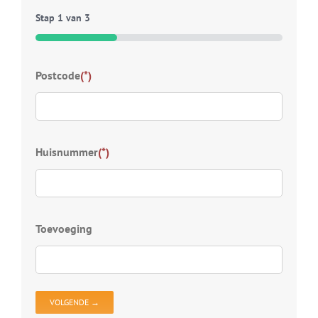
Stap
1
van
3
33%
Typ
Postcode
(*)
Welk
wij 
Kies
Huisnummer
(*)
S
D
Z
D
Toevoeging
D
V
D
O