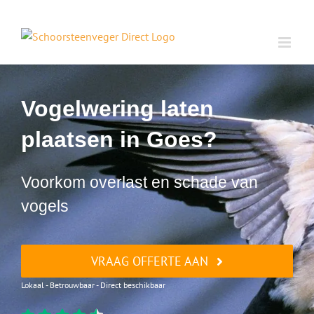
Ga
naar
inhoud
Vogelwering laten
plaatsen in Goes?
Voorkom overlast en schade van
vogels
VRAAG OFFERTE AAN
Lokaal - Betrouwbaar - Direct beschikbaar