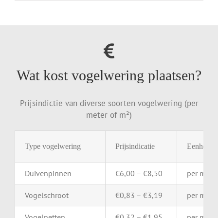
Wat kost vogelwering plaatsen?
Prijsindictie van diverse soorten vogelwering (per
meter of m²)
Type
vogelwering
Prijsindicatie
Eenheid
Duivenpinnen
€
6,00 – €
8,50
per
mete
Vogelschroot
€
0,83 – €
3,19
per
mete
Vogelnetten
€
0,32 – €
1,95
per
m²