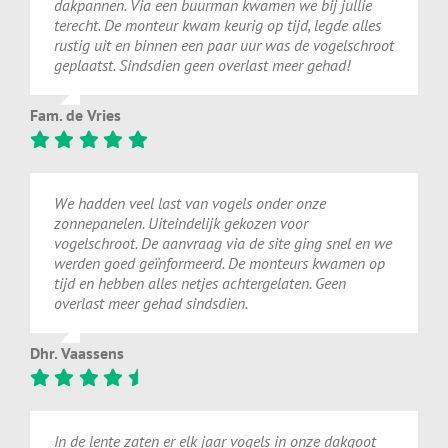
dakpannen.
Via
een
buurman
kwamen
we
bij
jullie
terecht.
De
monteur
kwam
keurig
op
tijd,
legde
alles
rustig
uit
en
binnen
een
paar
uur
was
de
vogelschroot
geplaatst.
Sindsdien
geen
overlast
meer
gehad!
Fam. de Vries
We hadden veel last van vogels onder onze
zonnepanelen. Uiteindelijk gekozen voor
vogelschroot. De aanvraag via de site ging snel en we
werden goed geïnformeerd. De monteurs kwamen op
tijd en hebben alles netjes achtergelaten. Geen
overlast meer gehad sindsdien.
Dhr. Vaassens
In de lente zaten er elk jaar vogels in onze dakgoot