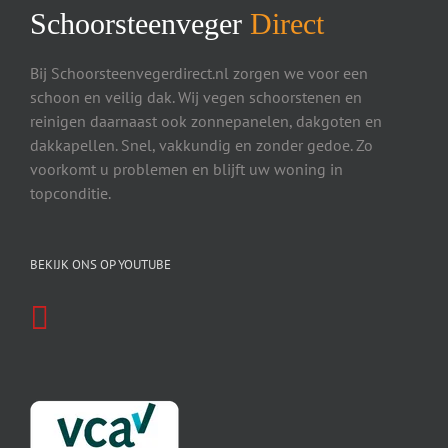
Schoorsteenveger
Direct
Bij Schoorsteenvegerdirect.nl zorgen we voor een
schoon en veilig dak. Wij vegen schoorstenen en
reinigen daarnaast ook zonnepanelen, dakgoten en
dakkapellen. Snel, vakkundig en zonder gedoe. Zo
voorkomt u problemen en blijft uw woning in
topconditie.
BEKIJK ONS OP YOUTUBE