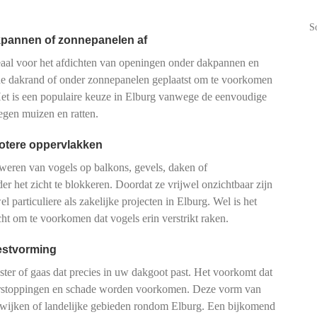
S
akpannen of zonnepanelen af
aal voor het afdichten van openingen onder dakpannen en
 de dakrand of onder zonnepanelen geplaatst om te voorkomen
 Het is een populaire keuze in Elburg vanwege de eenvoudige
tegen muizen en ratten.
rotere oppervlakken
 weren van vogels op balkons, gevels, daken of
er het zicht te blokkeren. Doordat ze vrijwel onzichtbaar zijn
 particuliere als zakelijke projecten in Elburg. Wel is het
cht om te voorkomen dat vogels erin verstrikt raken.
estvorming
ster of gaas dat precies in uw dakgoot past. Het voorkomt dat
erstoppingen en schade worden voorkomen. Deze vorm van
ne wijken of landelijke gebieden rondom Elburg. Een bijkomend