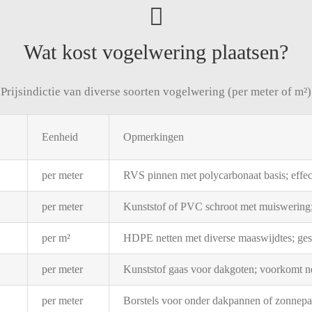
Wat kost vogelwering plaatsen?
Prijsindictie van diverse soorten vogelwering (per meter of m²)
Eenheid
Opmerkingen
per
meter
RVS
pinnen
met
polycarbonaat
basis;
effe
per
meter
Kunststof
of
PVC
schroot
met
muiswering
per
m²
HDPE
netten
met
diverse
maaswijdtes;
ges
per
meter
Kunststof
gaas
voor
dakgoten;
voorkomt
n
per
meter
Borstels
voor
onder
dakpannen
of
zonnepa