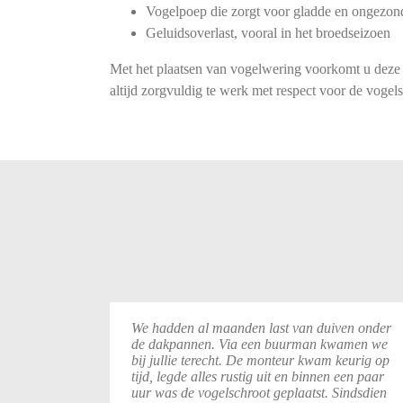
Vogelpoep die zorgt voor gladde en ongezond
Geluidsoverlast, vooral in het broedseizoen
Met het plaatsen van vogelwering voorkomt u dez
altijd zorgvuldig te werk met respect voor de vogels
We
hadden
al
maanden
last
van
duiven
onder
de
dakpannen.
Via
een
buurman
kwamen
we
bij
jullie
terecht.
De
monteur
kwam
keurig
op
tijd,
legde
alles
rustig
uit
en
binnen
een
paar
uur
was
de
vogelschroot
geplaatst.
Sindsdien