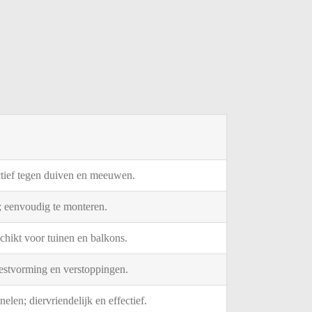
ctief
tegen
duiven
en
meeuwen.
;
eenvoudig
te
monteren.
chikt
voor
tuinen
en
balkons.
estvorming
en
verstoppingen.
nelen;
diervriendelijk
en
effectief.